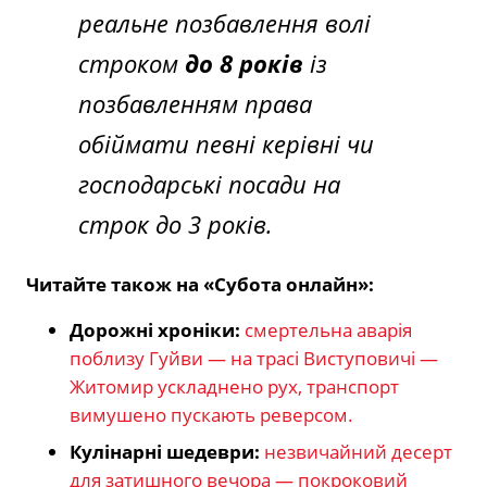
реальне позбавлення волі
строком
до 8 років
із
позбавленням права
обіймати певні керівні чи
господарські посади на
строк до 3 років.
Читайте також на «Субота онлайн»:
Дорожні хроніки:
смертельна аварія
поблизу Гуйви — на трасі Виступовичі —
Житомир ускладнено рух, транспорт
вимушено пускають реверсом.
Кулінарні шедеври:
незвичайний десерт
для затишного вечора — покроковий