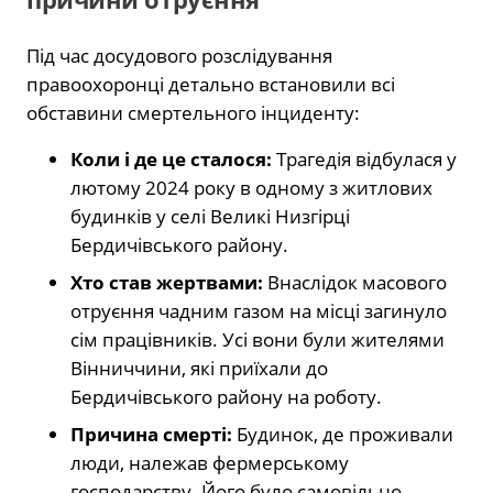
Під час досудового розслідування
правоохоронці детально встановили всі
обставини смертельного інциденту:
Коли і де це сталося:
Трагедія відбулася у
лютому 2024 року в одному з житлових
будинків у селі Великі Низгірці
Бердичівського району.
Хто став жертвами:
Внаслідок масового
отруєння чадним газом на місці загинуло
сім працівників. Усі вони були жителями
Вінниччини, які приїхали до
Бердичівського району на роботу.
Причина смерті:
Будинок, де проживали
люди, належав фермерському
господарству. Його було самовільно