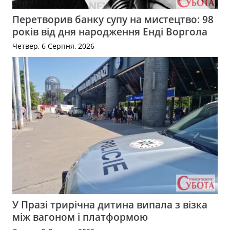
Перетворив банку супу на мистецтво: 98
років від дня народження Енді Воргола
Четвер, 6 Серпня, 2026
У Празі трирічна дитина випала з візка
між вагоном і платформою