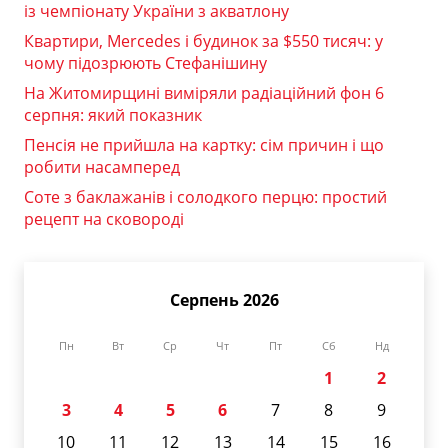
із чемпіонату України з акватлону
Квартири, Mercedes і будинок за $550 тисяч: у
чому підозрюють Стефанішину
На Житомирщині виміряли радіаційний фон 6
серпня: який показник
Пенсія не прийшла на картку: сім причин і що
робити насамперед
Соте з баклажанів і солодкого перцю: простий
рецепт на сковороді
Серпень 2026
Пн
Вт
Ср
Чт
Пт
Сб
Нд
1
2
3
4
5
6
7
8
9
10
11
12
13
14
15
16