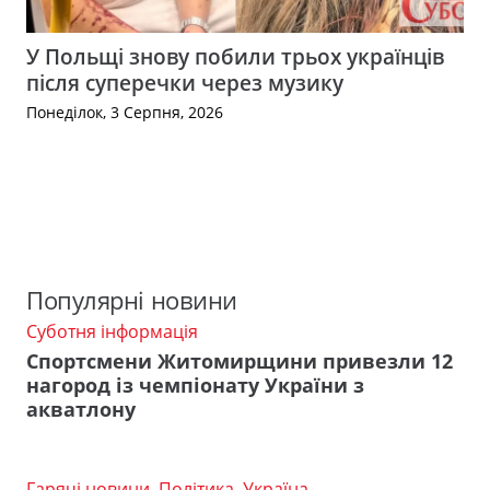
У Польщі знову побили трьох українців
після суперечки через музику
Понеділок, 3 Серпня, 2026
Популярні новини
Суботня інформація
Спортсмени Житомирщини привезли 12
нагород із чемпіонату України з
акватлону
Гарячі новини
,
Політика
,
Україна