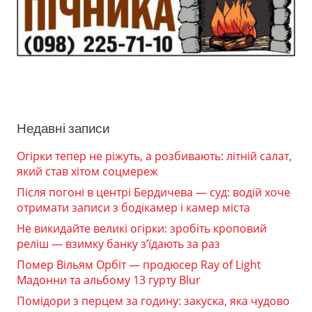
Недавні записи
Огірки тепер не ріжуть, а розбивають: літній салат,
який став хітом соцмереж
Після погоні в центрі Бердичева — суд: водій хоче
отримати записи з бодікамер і камер міста
Не викидайте великі огірки: зробіть кроповий
реліш — взимку банку з’їдають за раз
Помер Вільям Орбіт — продюсер Ray of Light
Мадонни та альбому 13 гурту Blur
Помідори з перцем за годину: закуска, яка чудово