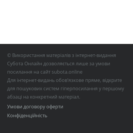
© Використання матеріалів з інтернет-видання
Субота Онлайн дозволяється лише за умови
посилання на сайт subota.online
Для інтернет-видань обов’язкове пряме, відкрите
для пошукових систем гіперпосилання у першому
абзаці на конкретний матеріал.
Умови договору оферти
Конфіденційність