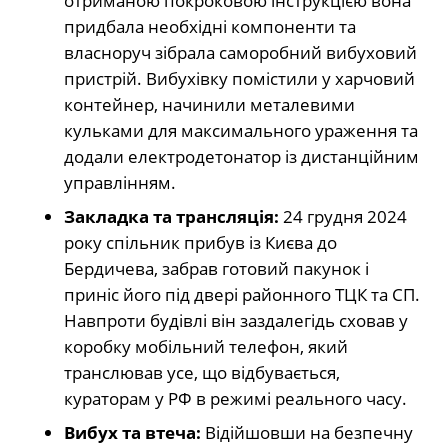
отриманою покроковою інструкцією вона
придбала необхідні компоненти та
власноруч зібрала саморобний вибуховий
пристрій. Вибухівку помістили у харчовий
контейнер, начинили металевими
кульками для максимального ураження та
додали електродетонатор із дистанційним
управлінням.
Закладка та трансляція:
24 грудня 2024
року спільник прибув із Києва до
Бердичева, забрав готовий пакунок і
приніс його під двері районного ТЦК та СП.
Навпроти будівлі він заздалегідь сховав у
коробку мобільний телефон, який
транслював усе, що відбувається,
кураторам у РФ в режимі реального часу.
Вибух та втеча:
Відійшовши на безпечну