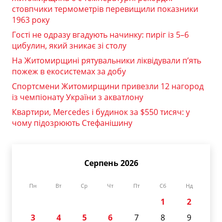
стовпчики термометрів перевищили показники
1963 року
Гості не одразу вгадують начинку: пиріг із 5–6
цибулин, який зникає зі столу
На Житомирщині рятувальники ліквідували п’ять
пожеж в екосистемах за добу
Спортсмени Житомирщини привезли 12 нагород
із чемпіонату України з акватлону
Квартири, Mercedes і будинок за $550 тисяч: у
чому підозрюють Стефанішину
Серпень 2026
Пн
Вт
Ср
Чт
Пт
Сб
Нд
1
2
3
4
5
6
7
8
9