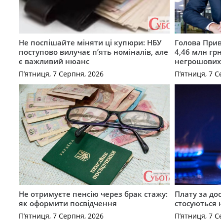
Не поспішайте міняти ці купюри: НБУ
Голова Прив
поступово вилучає п’ять номіналів, але
4,46 млн грн
є важливий нюанс
негрошових
П’ятниця, 7 Серпня, 2026
П’ятниця, 7 С
Не отримуєте пенсію через брак стажу:
Плату за до
як оформити посвідчення
стосуються 
П’ятниця, 7 Серпня, 2026
П’ятниця, 7 С