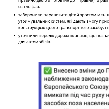
правило діяло з 1 жовтня до 1 травня). В разі
світло фар.
заборонили перевозити дітей зростом менше
утримувальних систем, які дають змогу при
конструкцією цього транспортного засобу, і 
уточнили перелік дорожніх знаків, що познач
для автомобілів.