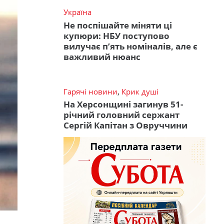
Україна
Не поспішайте міняти ці
купюри: НБУ поступово
вилучає п’ять номіналів, але є
важливий нюанс
Гарячі новини
,
Крик душі
На Херсонщині загинув 51-
річний головний сержант
Сергій Капітан з Овруччини