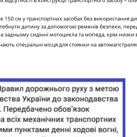
 їх відсутності в конструкції транспортного засобу – б
 150 см у транспортних засобах без використання д
стебнути дитину за допомогою ременів безпеки, пер
на задньому сидінні мотоцикла та мопеда, крім низки 
ають спеціальні місця для стоянки на автомагістралях