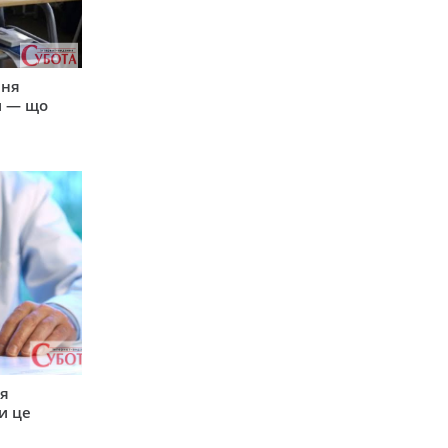
пня
и — що
ся
и це