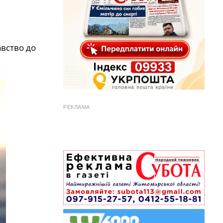
авство до
РЕКЛАМА