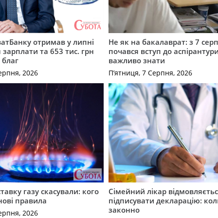
атБанку отримав у липні
Не як на бакалаврат: з 7 сер
 зарплати та 653 тис. грн
почався вступ до аспірантур
 благ
важливо знати
ерпня, 2026
П’ятниця, 7 Серпня, 2026
ставку газу скасували: кого
Сімейний лікар відмовляєть
нові правила
підписувати декларацію: кол
законно
ерпня, 2026