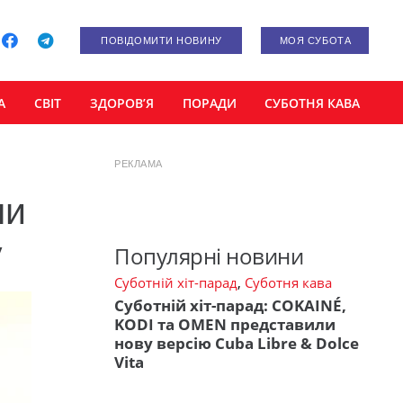
ПОВІДОМИТИ НОВИНУ
МОЯ СУБОТА
А
СВІТ
ЗДОРОВ’Я
ПОРАДИ
СУБОТНЯ КАВА
РЕКЛАМА
ми
у
Популярні новини
Суботній хіт-парад
,
Суботня кава
Суботній хіт-парад: COKAINÉ,
KODI та OMEN представили
нову версію Cuba Libre & Dolce
Vita