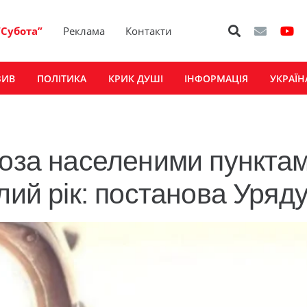
“Субота”
Реклама
Контакти
ЗИВ
ПОЛІТИКА
КРИК ДУШІ
ІНФОРМАЦІЯ
УКРАЇН
поза населеними пункта
лий рік: постанова Уряд