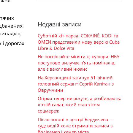
лижнє
итячих
Недавні записи
едбачених
випадків;
Суботній хіт-парад: COKAINÉ, KODI та
OMEN представили нову версію Cuba
 і дорогах
Libre & Dolce Vita
Не поспішайте міняти ці купюри: НБУ
поступово вилучає п’ять номіналів,
але є важливий нюанс
На Херсонщині загинув 51-річний
головний сержант Сергій Капітан з
Овруччини
Огірки тепер не ріжуть, а розбивають:
літній салат, який став хітом
соцмереж
Після погоні в центрі Бердичева —
суд: водій хоче отримати записи з
бодікамер і камер міста