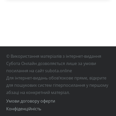
© Використання матеріалів з інтернет-видання
Субота Онлайн дозволяється лише за умови
посилання на сайт subota.online
Для інтернет-видань обов’язкове пряме, відкрите
для пошукових систем гіперпосилання у першому
абзаці на конкретний матеріал.
Умови договору оферти
Конфіденційність