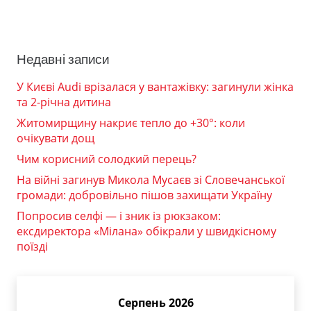
Недавні записи
У Києві Audi врізалася у вантажівку: загинули жінка
та 2-річна дитина
Житомирщину накриє тепло до +30°: коли
очікувати дощ
Чим корисний солодкий перець?
На війні загинув Микола Мусаєв зі Словечанської
громади: добровільно пішов захищати Україну
Попросив селфі — і зник із рюкзаком:
ексдиректора «Мілана» обікрали у швидкісному
поїзді
Серпень 2026