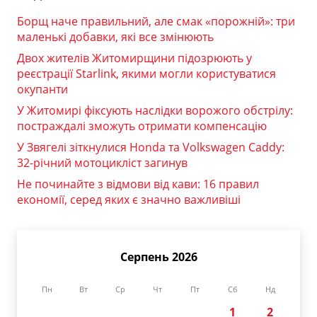
Борщ наче правильний, але смак «порожній»: три
маленькі добавки, які все змінюють
Двох жителів Житомирщини підозрюють у
реєстрації Starlink, якими могли користуватися
окупанти
У Житомирі фіксують наслідки ворожого обстрілу:
постраждалі зможуть отримати компенсацію
У Звягелі зіткнулися Honda та Volkswagen Caddy:
32-річний мотоцикліст загинув
Не починайте з відмови від кави: 16 правил
економії, серед яких є значно важливіші
Серпень 2026
Пн
Вт
Ср
Чт
Пт
Сб
Нд
1
2