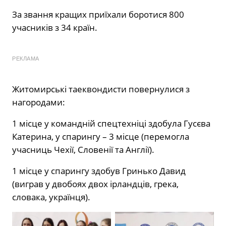
За звання кращих приїхали боротися 800
учасників з 34 країн.
РЕКЛАМА
Житомирські таеквондисти повернулися з
нагородами:
1 місце у командній спецтехніці здобула Гусєва
Катерина, у спарингу – 3 місце (перемогла
учасниць Чехії, Словенії та Англії).
1 місце у спарингу здобув Гринько Давид
(виграв у двобоях двох ірландців, грека,
словака, українця).