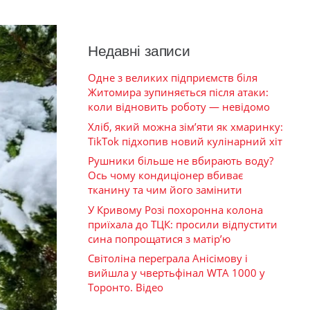
Недавні записи
Одне з великих підприємств біля
Житомира зупиняється після атаки:
коли відновить роботу — невідомо
Хліб, який можна зім’яти як хмаринку:
TikTok підхопив новий кулінарний хіт
Рушники більше не вбирають воду?
Ось чому кондиціонер вбиває
тканину та чим його замінити
У Кривому Розі похоронна колона
приїхала до ТЦК: просили відпустити
сина попрощатися з матір’ю
Світоліна переграла Анісімову і
вийшла у чвертьфінал WTA 1000 у
Торонто. Відео