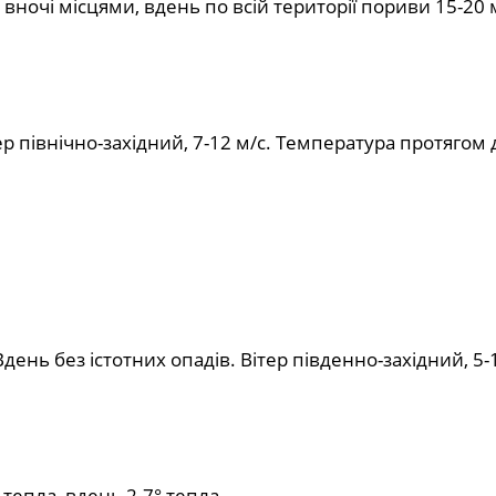
, вночі місцями, вдень по всій території пориви 15-20 
р північно-західний, 7-12 м/с. Температура протягом 
нь без істотних опадів. Вітер південно-західний, 5-1
тепла, вдень 2-7° тепла.