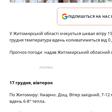
ПІДПИШІТЬСЯ НА НАС 
У Житомирській області очікується шквал вітру 15
грудня температура вдень коливатиметься від 0 д
Прогноз погоди надав Житомирський обласний це
РЕКЛАМА
17 грудня, вівторок
По Житомиру: Хмарно. Дощ. Вітер західний, 7-12 м
вдень 6-8° тепла.