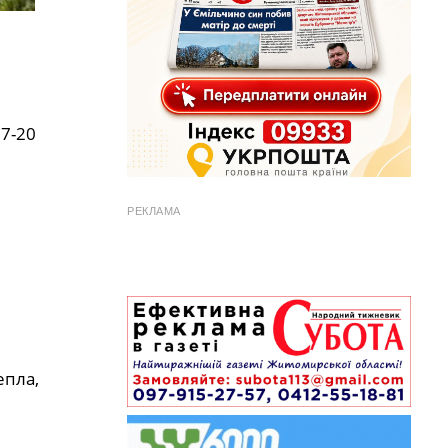
17-20
РЕКЛАМА
епла,