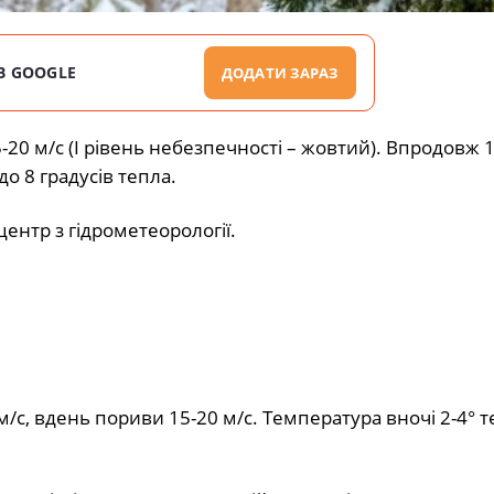
В GOOGLE
ДОДАТИ ЗАРАЗ
-20 м/с (І рівень небезпечності – жовтий). Впродовж 
о 8 градусів тепла.
нтр з гідрометеорології.
/с, вдень пориви 15-20 м/с. Температура вночі 2-4° т