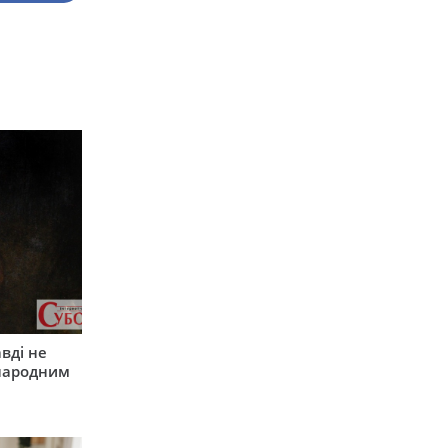
вді не
 народним