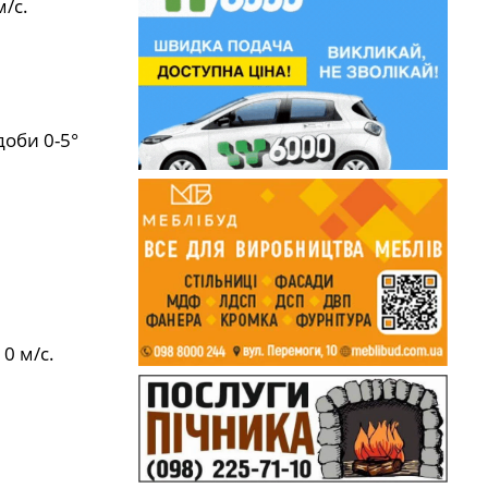
м/с.
доби 0-5°
0 м/с.