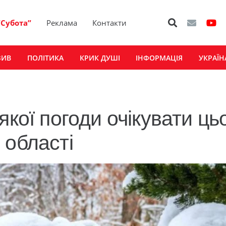
“Субота”
Реклама
Контакти
ЗИВ
ПОЛІТИКА
КРИК ДУШІ
ІНФОРМАЦІЯ
УКРАЇН
якої погоди очікувати ць
 області