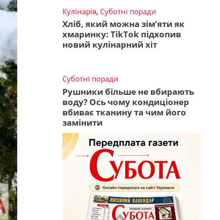
Кулінарія
,
Суботні поради
Хліб, який можна зім’яти як
хмаринку: TikTok підхопив
новий кулінарний хіт
Суботні поради
Рушники більше не вбирають
воду? Ось чому кондиціонер
вбиває тканину та чим його
замінити