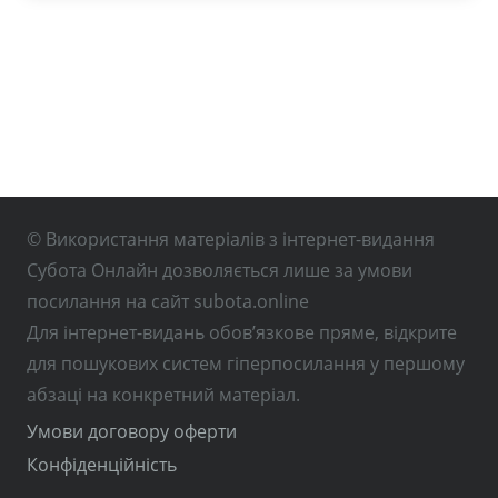
© Використання матеріалів з інтернет-видання
Субота Онлайн дозволяється лише за умови
посилання на сайт subota.online
Для інтернет-видань обов’язкове пряме, відкрите
для пошукових систем гіперпосилання у першому
абзаці на конкретний матеріал.
Умови договору оферти
Конфіденційність