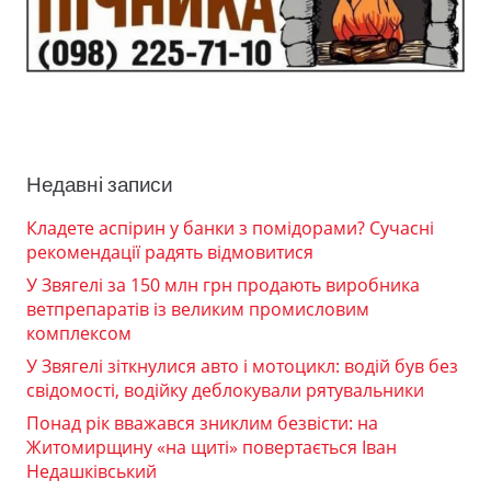
Недавні записи
Кладете аспірин у банки з помідорами? Сучасні
рекомендації радять відмовитися
У Звягелі за 150 млн грн продають виробника
ветпрепаратів із великим промисловим
комплексом
У Звягелі зіткнулися авто і мотоцикл: водій був без
свідомості, водійку деблокували рятувальники
Понад рік вважався зниклим безвісти: на
Житомирщину «на щиті» повертається Іван
Недашківський