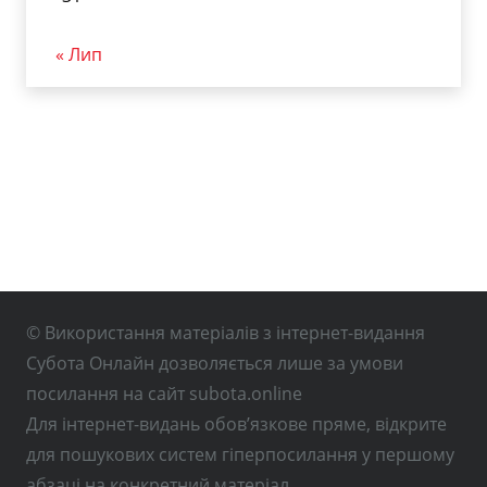
« Лип
© Використання матеріалів з інтернет-видання
Субота Онлайн дозволяється лише за умови
посилання на сайт subota.online
Для інтернет-видань обов’язкове пряме, відкрите
для пошукових систем гіперпосилання у першому
абзаці на конкретний матеріал.