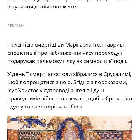
існування до вічного життя.
РЕКЛАМА
Три дні до смерті Діви Марії архангел Гавриїл
сповістив її про наближення часу переходу і
подарував пальмову гілку як символ цієї події.
У день її смерті апостоли зібралися в Єрусалимі,
щоб попрощатися з нею. Згідно з переказами,
Ісус Христос у супроводі ангелів і душ
праведників зійшов на землю, щоб забрати тіло
і душу своєї матері на небеса.