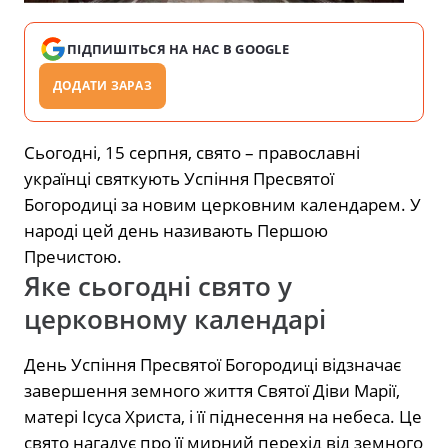
ПІДПИШІТЬСЯ НА НАС В GOOGLE
ДОДАТИ ЗАРАЗ
Сьогодні, 15 серпня, свято – православні
українці святкують Успіння Пресвятої
Богородиці за новим церковним календарем. У
народі цей день називають Першою
Пречистою.
Яке сьогодні свято у
церковному календарі
День Успіння Пресвятої Богородиці відзначає
завершення земного життя Святої Діви Марії,
матері Ісуса Христа, і її піднесення на небеса. Це
свято нагадує про її мирний перехід від земного