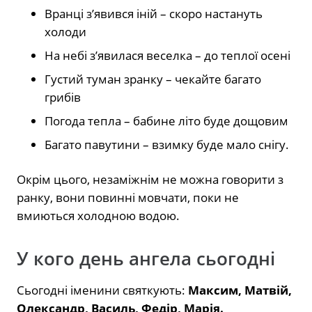
Вранці з’явився іній – скоро настануть
холоди
На небі з’явилася веселка – до теплої осені
Густий туман зранку – чекайте багато
грибів
Погода тепла – бабине літо буде дощовим
Багато павутини – взимку буде мало снігу.
Окрім цього, незаміжнім не можна говорити з
ранку, вони повинні мовчати, поки не
вмиються холодною водою.
У кого день ангела сьогодні
Сьогодні іменини святкують:
Максим, Матвій,
Олександр, Василь, Федір, Марія.