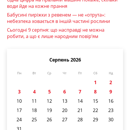
води йде на кожне прання
Бабусині пиріжки з ревенем — не «отрута»:
небезпека ховається в іншій частині рослини
Сьогодні 9 серпня: що насправді не можна
робити, а що є лише народним повір’ям
Серпень 2026
Пн
Вт
Ср
Чт
Пт
Сб
Нд
1
2
3
4
5
6
7
8
9
10
11
12
13
14
15
16
17
18
19
20
21
22
23
24
25
26
27
28
29
30
31