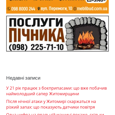
Недавні записи
У 21 рік працює з боєприпасами: що вже побачив
наймолодший сапер Житомирщини
Після нічної атаки у Житомирі скаржаться на
різкий запах: що показують датчики повітря
Одна цифра на пральній машині покаже, скільки