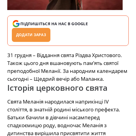
ПІДПИШІТЬСЯ НА НАС В GOOGLE
ДОДАТИ ЗАРАЗ
31 грудня – Віддання свята Різдва Христового.
Також цього дня вшановують пам’ять святої
преподобної Меланії. За народним календарем
сьогодні – Щедрий вечір або Маланка.
Історія церковного свята
Свята Меланія народилася наприкінці IV
століття, в знатній родині міського префекта.
Батьки бачили в дівчині насамперед
спадкоємицю роду, водночас Меланія з
дитинства вирішила присвятити життя