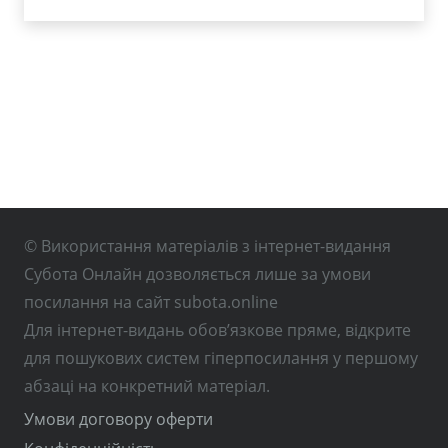
© Використання матеріалів з інтернет-видання
Субота Онлайн дозволяється лише за умови
посилання на сайт subota.online
Для інтернет-видань обов’язкове пряме, відкрите
для пошукових систем гіперпосилання у першому
абзаці на конкретний матеріал.
Умови договору оферти