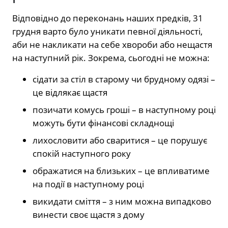
Відповідно до переконань наших предків, 31
грудня варто було уникати певної діяльності,
аби не накликати на себе хвороби або нещастя
на наступний рік. Зокрема, сьогодні не можна:
сідати за стіл в старому чи брудному одязі –
це відлякає щастя
позичати комусь гроші – в наступному році
можуть бути фінансові складнощі
лихословити або сваритися – це порушує
спокій наступного року
ображатися на близьких – це впливатиме
на події в наступному році
викидати сміття – з ним можна випадково
винести своє щастя з дому