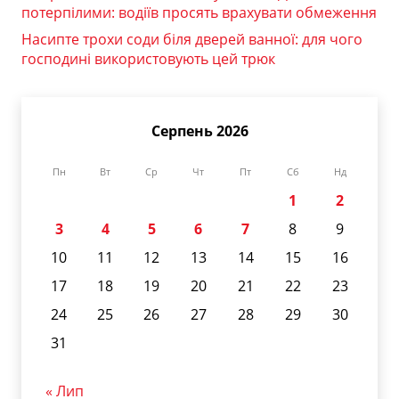
потерпілими: водіїв просять врахувати обмеження
Насипте трохи соди біля дверей ванної: для чого
господині використовують цей трюк
Серпень 2026
Пн
Вт
Ср
Чт
Пт
Сб
Нд
1
2
3
4
5
6
7
8
9
10
11
12
13
14
15
16
17
18
19
20
21
22
23
24
25
26
27
28
29
30
31
« Лип