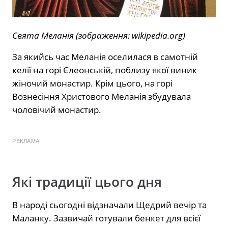
Свята Меланія (зображення: wikipedia.org)
За якийсь час Меланія оселилася в самотній
келії на горі Єлеонській, поблизу якої виник
жіночий монастир. Крім цього, на горі
Вознесіння Христового Меланія збудувала
чоловічий монастир.
РЕКЛАМА
Які традиції цього дня
В народі сьогодні відзначали Щедрий вечір та
Маланку. Зазвичай готували бенкет для всієї