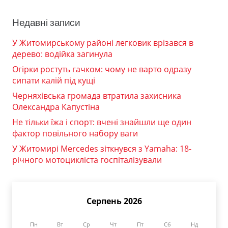
Недавні записи
У Житомирському районі легковик врізався в
дерево: водійка загинула
Огірки ростуть гачком: чому не варто одразу
сипати калій під кущі
Черняхівська громада втратила захисника
Олександра Капустіна
Не тільки їжа і спорт: вчені знайшли ще один
фактор повільного набору ваги
У Житомирі Mercedes зіткнувся з Yamaha: 18-
річного мотоцикліста госпіталізували
Серпень 2026
Пн
Вт
Ср
Чт
Пт
Сб
Нд