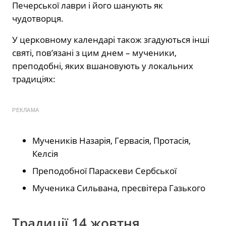
Печерської лаври і його шанують як
чудотворця.
У церковному календарі також згадуються інші
святі, пов’язані з цим днем – мученики,
преподобні, яких вшановують у локальних
традиціях:
РЕКЛАМА
Мучеників Назарія, Гервасія, Протасія,
Келсія
Преподобної Параскеви Сербської
Мученика Сильвана, пресвітера Газького
Традиції 14 жовтня