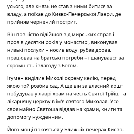
усього, але князь не став з ними битися за
владу, а поїхав до Києво-Печерської Лаври, де
прийняв чернечий постриг.
Він повністю відійшов від мирських справ і
провів десятки років у монастирі, виконував
низькі послухи – носив воду, рубав дрова,
працював на братські потреби – і шанувався за
скромність і злагоду з Богом.
Ігумен виділив Миколі окрему келію, перед
якою той розбив сад. А ще він за власний кошт
побудував у лаврі храм на честь Святої Трійці та
лікарняну церкву в ім’я святого Миколая. Усе
своє майно Святоша віддав на храми, книги та
допомогу нужденним.
Його мощі покояться у Ближніх печерах Києво-