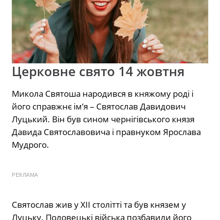
Церковне свято 14 жовтня
Микола Святоша народився в княжому роді і
його справжнє ім’я – Святослав Давидович
Луцький. Він був сином чернігівського князя
Давида Святославовича і правнуком Ярослава
Мудрого.
РЕКЛАМА
Святослав жив у XII столітті та був князем у
Луцьку. Половецькі війська позбавили його