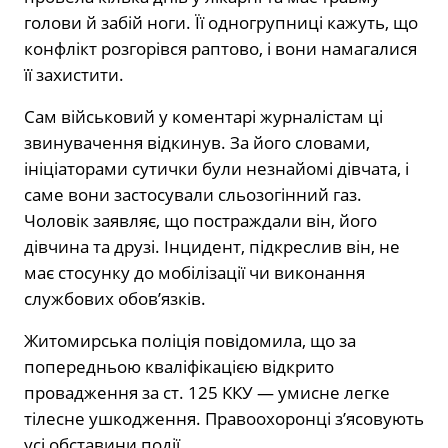
голови й забій ноги. Її одногрупниці кажуть, що
конфлікт розгорівся раптово, і вони намагалися
її захистити.
Сам військовий у коментарі журналістам ці
звинувачення відкинув. За його словами,
ініціаторами сутички були незнайомі дівчата, і
саме вони застосували сльозогінний газ.
Чоловік заявляє, що постраждали він, його
дівчина та друзі. Інцидент, підкреслив він, не
має стосунку до мобілізації чи виконання
службових обов’язків.
Житомирська поліція повідомила, що за
попередньою кваліфікацією відкрито
провадження за ст. 125 ККУ — умисне легке
тілесне ушкодження. Правоохоронці з’ясовують
усі обставини події.