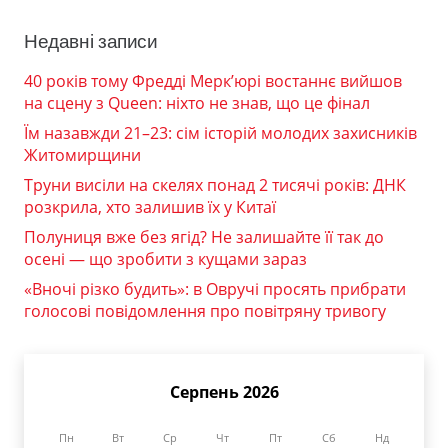
Недавні записи
40 років тому Фредді Мерк’юрі востаннє вийшов
на сцену з Queen: ніхто не знав, що це фінал
Їм назавжди 21–23: сім історій молодих захисників
Житомирщини
Труни висіли на скелях понад 2 тисячі років: ДНК
розкрила, хто залишив їх у Китаї
Полуниця вже без ягід? Не залишайте її так до
осені — що зробити з кущами зараз
«Вночі різко будить»: в Овручі просять прибрати
голосові повідомлення про повітряну тривогу
Серпень 2026
Пн
Вт
Ср
Чт
Пт
Сб
Нд