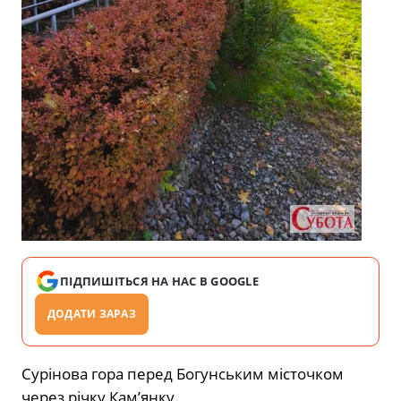
ПІДПИШІТЬСЯ НА НАС В GOOGLE
ДОДАТИ ЗАРАЗ
Сурінова гора перед Богунським місточком
через річку Кам’янку.