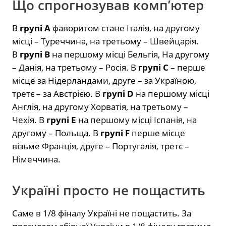
Що спрогнозував комп’ютер
В
групі А
фаворитом стане Італія, на другому
місці – Туреччина, на третьому – Швейцарія.
В
групі В
на першому місці Бельгія, На другому
– Данія, на третьому – Росія. В
групі С
– перше
місце за Нідерландами, друге – за Україною,
третє – за Австрією. В
групі D
на першому місці
Англія, на другому Хорватія, на третьому –
Чехія. В
групі Е
на першому місці Іспанія, на
другому – Польща. В
групі F
перше місце
візьме Франція, друге – Португалія, третє –
Німеччина.
Україні просто не пощастить
Саме в 1/8 фіналу Україні не пощастить. За