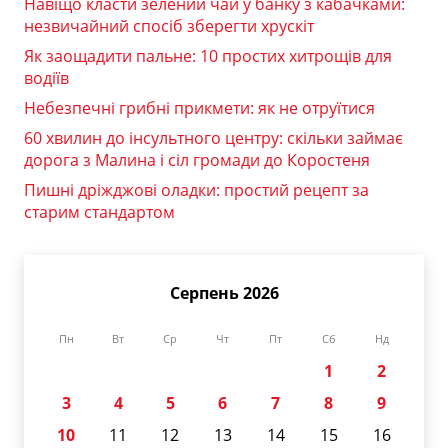
Навіщо класти зелений чай у банку з кабачками:
незвичайний спосіб зберегти хрускіт
Як заощадити пальне: 10 простих хитрощів для
водіїв
Небезпечні грибні прикмети: як не отруїтися
60 хвилин до інсультного центру: скільки займає
дорога з Малина і сіл громади до Коростеня
Пишні дріжджові оладки: простий рецепт за
старим стандартом
Серпень 2026
Пн
Вт
Ср
Чт
Пт
Сб
Нд
1
2
3
4
5
6
7
8
9
10
11
12
13
14
15
16