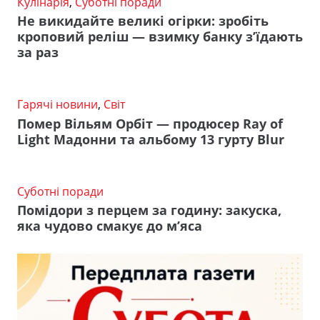
Кулінарія
,
Суботні поради
Не викидайте великі огірки: зробіть
кроповий реліш — взимку банку з’їдають
за раз
Гарячі новини
,
Світ
Помер Вільям Орбіт — продюсер Ray of
Light Мадонни та альбому 13 гурту Blur
Суботні поради
Помідори з перцем за годину: закуска,
яка чудово смакує до м’яса