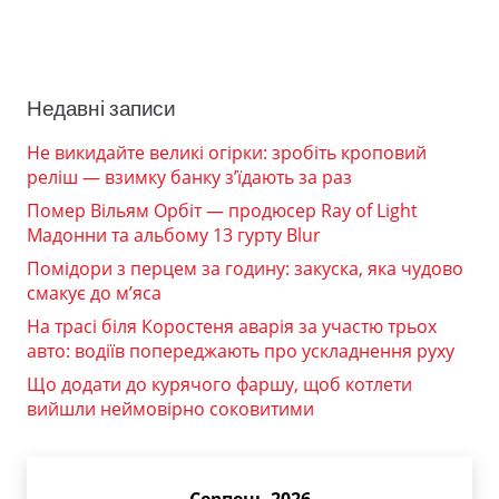
Недавні записи
Не викидайте великі огірки: зробіть кроповий
реліш — взимку банку з’їдають за раз
Помер Вільям Орбіт — продюсер Ray of Light
Мадонни та альбому 13 гурту Blur
Помідори з перцем за годину: закуска, яка чудово
смакує до м’яса
На трасі біля Коростеня аварія за участю трьох
авто: водіїв попереджають про ускладнення руху
Що додати до курячого фаршу, щоб котлети
вийшли неймовірно соковитими