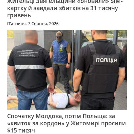
Жительці Звягельщини «оновили» SIM-
картку й завдали збитків на 31 тисячу
гривень
П’ятниця, 7 Серпня, 2026
Спочатку Молдова, потім Польща: за
«квиток за кордон» у Житомирі просили
$15 тисяч