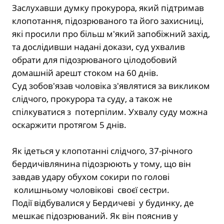
Заслухавши думку прокурора, який підтримав
клопотання, підозрюваного та його захисниці,
які просили про більш м′який запобіжний захід,
та дослідивши надані докази, суд ухвалив
обрати для підозрюваного цілодобовий
домашній арешт стоком на 60 днів.
Суд зобов′язав чоловіка з′являтися за викликом
слідчого, прокурора та суду, а також не
спілкуватися з потерпілим. Ухвалу суду можна
оскаржити протягом 5 днів.
Як ідеться у клопотанні слідчого, 37-річного
бердичівлянина підозрюють у тому, що він
завдав удару обухом сокири по голові
колишньому чоловікові своєї сестри.
Події відбувалися у Бердичеві у будинку, де
мешкає підозрюваний. Як він пояснив у