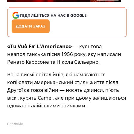
ПІДПИШІТЬСЯ НА НАС В GOOGLE
ДОДАТИ ЗАРАЗ
«Tu Vuò Fa’ L’Americano»
— культова
неаполітанська пісня 1956 року, яку написали
Ренато Каросоне та Нікола Сальерно.
Вона висміює італійців, які намагаються
копіювати американський стиль життя після
Другої світової війни — носять джинси, п’ють
віскі, курять Camel, але при цьому залишаються
вдома з італійськими звичками.
РЕКЛАМА