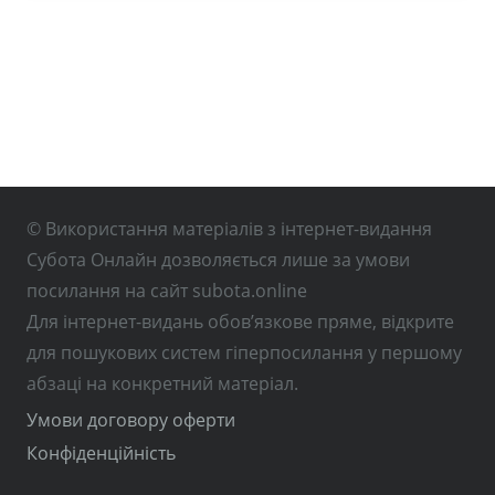
© Використання матеріалів з інтернет-видання
Субота Онлайн дозволяється лише за умови
посилання на сайт subota.online
Для інтернет-видань обов’язкове пряме, відкрите
для пошукових систем гіперпосилання у першому
абзаці на конкретний матеріал.
Умови договору оферти
Конфіденційність