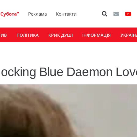
“Субота”
Реклама
Контакти
ЗИВ
ПОЛІТИКА
КРИК ДУШІ
ІНФОРМАЦІЯ
УКРАЇН
hocking Blue Daemon Lov