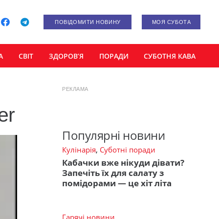
ПОВІДОМИТИ НОВИНУ
МОЯ СУБОТА
А
СВІТ
ЗДОРОВ’Я
ПОРАДИ
СУБОТНЯ КАВА
РЕКЛАМА
er
Популярні новини
Кулінарія
,
Суботні поради
Кабачки вже нікуди дівати?
Запечіть їх для салату з
помідорами — це хіт літа
Гарячі новини