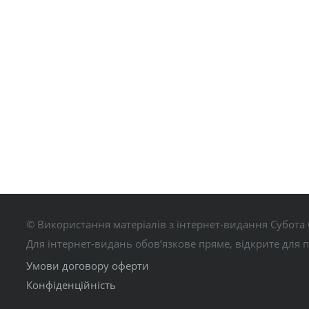
© Використання матеріалів з інтернет-видання Субота 
Для інтернет-видань обов’язкове пряме, відкрите для 
Умови договору оферти
Конфіденційність