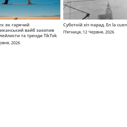
es: як гарячий
Суботній хіт-парад. En la cue
иканський вайб захопив
П’ятниця, 12 Червня, 2026
плейлисти та тренди TikTok
рвня, 2026