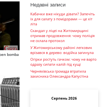
Недавні записи
Кабачки вже нікуди дівати? Запечіть
їх для салату з помідорами — це хіт
літа
Скандал у ліцеї на Житомирщині
отримав продовження: чому поліція
не склала протокол
У Житомирському районі легковик
врізався в дерево: водійка загинула
mben bomba
Огірки ростуть гачком: чому не варто
одразу сипати калій під кущі
Черняхівська громада втратила
захисника Олександра Капустіна
Серпень 2026