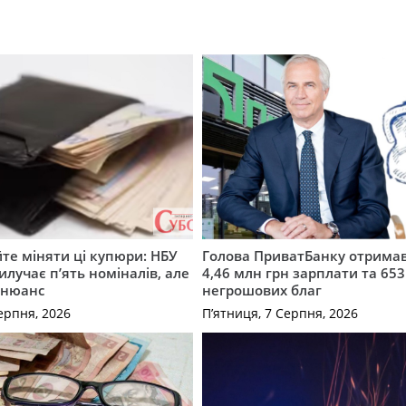
те міняти ці купюри: НБУ
Голова ПриватБанку отримав
илучає п’ять номіналів, але
4,46 млн грн зарплати та 653
 нюанс
негрошових благ
ерпня, 2026
П’ятниця, 7 Серпня, 2026