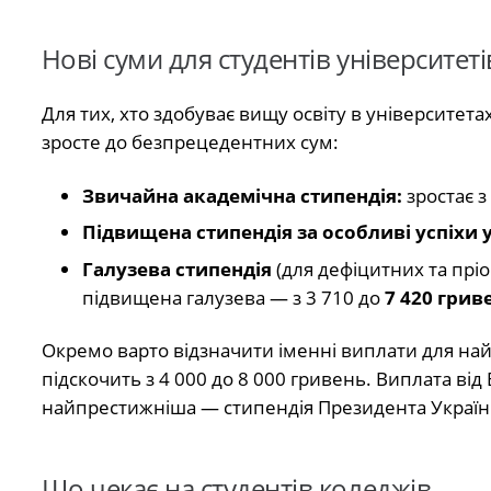
Нові суми для студентів університеті
Для тих, хто здобуває вищу освіту в університета
зросте до безпрецедентних сум:
Звичайна академічна стипендія:
зростає з
Підвищена стипендія за особливі успіхи у
Галузева стипендія
(для дефіцитних та пріо
підвищена галузева — з 3 710 до
7 420 грив
Окремо варто відзначити іменні виплати для найт
підскочить з 4 000 до 8 000 гривень. Виплата від
найпрестижніша — стипендія Президента України 
Що чекає на студентів коледжів