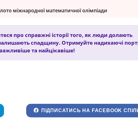
олото міжнародної математичної олімпіади
теся про справжні історії того, як люди долають
залишають спадщину. Отримуйте надихаючі порт
йважливіше та найцікавіше!
ПІДПИСАТИСЬ НА FACEBOOK СПІЛ