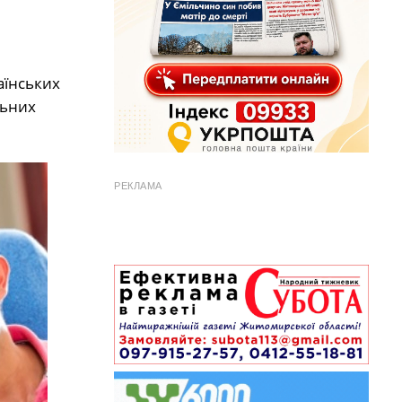
аїнських
льних
РЕКЛАМА