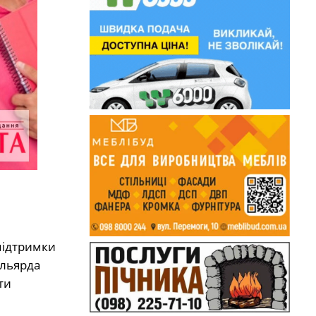
підтримки
ільярда
ти