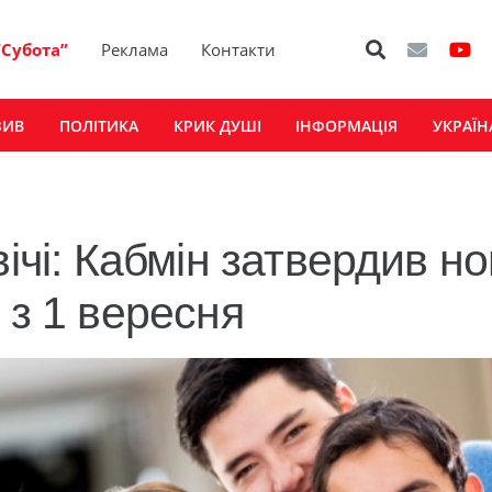
“Субота”
Реклама
Контакти
ЗИВ
ПОЛІТИКА
КРИК ДУШІ
ІНФОРМАЦІЯ
УКРАЇН
ічі: Кабмін затвердив но
 з 1 вересня