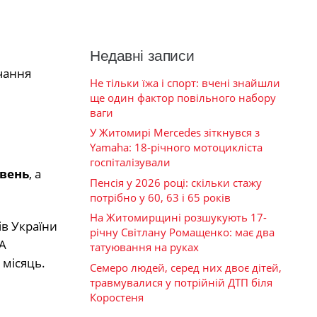
Недавні записи
вчання
Не тільки їжа і спорт: вчені знайшли
ще один фактор повільного набору
ваги
У Житомирі Mercedes зіткнувся з
Yamaha: 18-річного мотоцикліста
госпіталізували
ивень
, а
Пенсія у 2026 році: скільки стажу
потрібно у 60, 63 і 65 років
На Житомирщині розшукують 17-
ів України
річну Світлану Ромащенко: має два
 А
татуювання на руках
 місяць.
Семеро людей, серед них двоє дітей,
травмувалися у потрійній ДТП біля
Коростеня