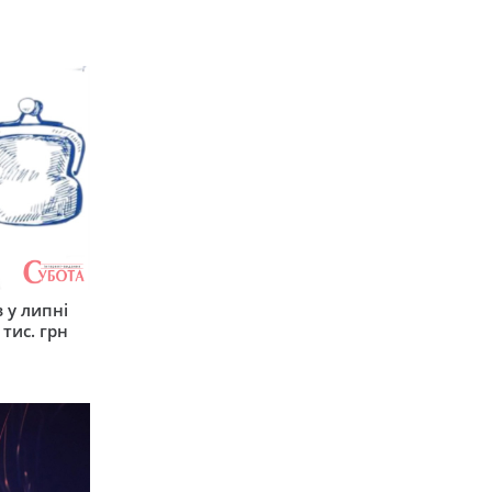
 у липні
 тис. грн