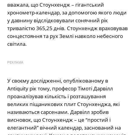
вважала, що Стоунхендж – гігантський
хронометр-календар, за допомогою якого люди
у давнину відслідковували сонячний рік
тривалістю 365,25 днів. Стоунхендж враховував
сонцестояння та рух Землі навколо небесного
світила.
РЕКЛАМА
У своєму дослідженні, опублікованому в
Antiquity рік тому, професор Тімоті Дарвілл
проаналізував кількість і розташування
великих піщаникових плит Стоунхенджа, які
називаються сарсенами. Дарвілл зробив
висновок, що Стоунхендж – це “простий і
елегантний” вічний календар, заснований на