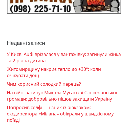
Недавні записи
У Києві Audi врізалася у вантажівку: загинули жінка
та 2-річна дитина
Житомирщину накриє тепло до +30°: коли
очікувати дощ
Чим корисний солодкий перець?
На війні загинув Микола Мусаєв зі Словечанської
громади: добровільно пішов захищати Україну
Попросив селфі — і зник із рюкзаком:
ексдиректора «Мілана» обікрали у швидкісному
поїзді