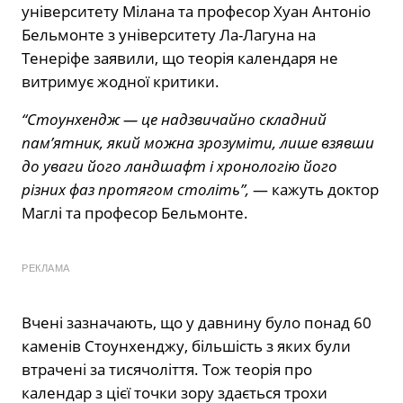
університету Мілана та професор Хуан Антоніо
Бельмонте з університету Ла-Лагуна на
Тенеріфе заявили, що теорія календаря не
витримує жодної критики.
“Стоунхендж — це надзвичайно складний
пам’ятник, який можна зрозуміти, лише взявши
до уваги його ландшафт і хронологію його
різних фаз протягом століть”,
— кажуть доктор
Маглі та професор Бельмонте.
РЕКЛАМА
Вчені зазначають, що у давнину було понад 60
каменів Стоунхенджу, більшість з яких були
втрачені за тисячоліття. Тож теорія про
календар з цієї точки зору здається трохи