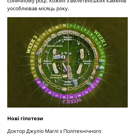
сонячному році. Кожен з велетенських каменів
уособлював місяць року.
Нові гіпотези
Доктор Джуліо Маглі з Політехнічного