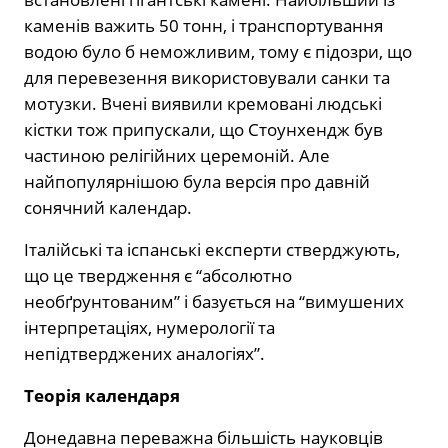
каменів важить 50 тонн, і транспортування
водою було б неможливим, тому є підозри, що
для перевезення використовували санки та
мотузки. Вчені виявили кремовані людські
кістки тож припускали, що Стоунхендж був
частиною релігійних церемоній. Але
найпопулярнішою була версія про давній
сонячний календар.
Італійські та іспанські експерти стверджують,
що це твердження є “абсолютно
необґрунтованим” і базується на “вимушених
інтерпретаціях, нумерології та
непідтверджених аналогіях”.
Теорія календаря
Донедавна переважна більшість науковців