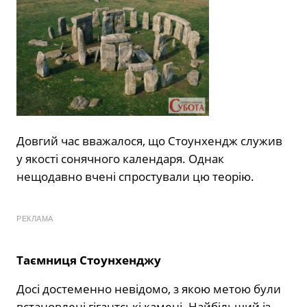
Довгий час вважалося, що Стоунхендж служив
у якості сонячного календаря. Однак
нещодавно вчені спростували цю теорію.
РЕКЛАМА
Таємниця Стоунхенджу
Досі достеменно невідомо, з якою метою були
встановлені гігантські камені. Найбільший із