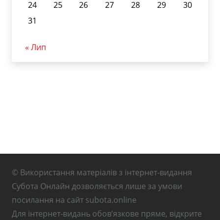
24
25
26
27
28
29
30
31
« Лип
© Використання матеріалів з інтернет-видання
Субота Онлайн дозволяється лише за умови
посилання на сайт subota.online
Для інтернет-видань обов’язкове пряме, відкрите