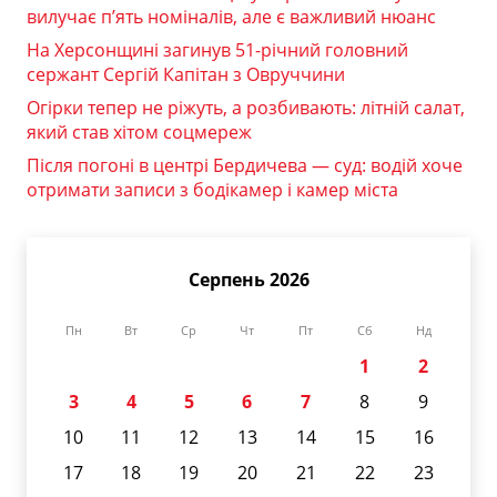
вилучає п’ять номіналів, але є важливий нюанс
На Херсонщині загинув 51-річний головний
сержант Сергій Капітан з Овруччини
Огірки тепер не ріжуть, а розбивають: літній салат,
який став хітом соцмереж
Після погоні в центрі Бердичева — суд: водій хоче
отримати записи з бодікамер і камер міста
Серпень 2026
Пн
Вт
Ср
Чт
Пт
Сб
Нд
1
2
3
4
5
6
7
8
9
10
11
12
13
14
15
16
17
18
19
20
21
22
23