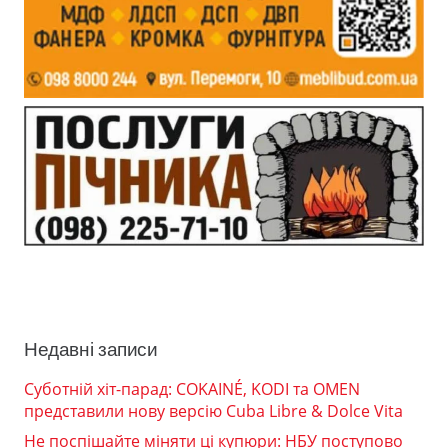
Недавні записи
Суботній хіт-парад: COKAINÉ, KODI та OMEN
представили нову версію Cuba Libre & Dolce Vita
Не поспішайте міняти ці купюри: НБУ поступово