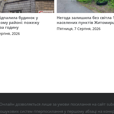
ідпалила будинок у
Негода залишила без світла 
ому районі: пожежу
населених пунктів Житоми
 за годину
П’ятниця, 7 Серпня, 2026
ерпня, 2026
Онлайн дозволяється лише за умови посилання на сайт subo
пошукових систем гіперпосилання у першому абзаці на конк