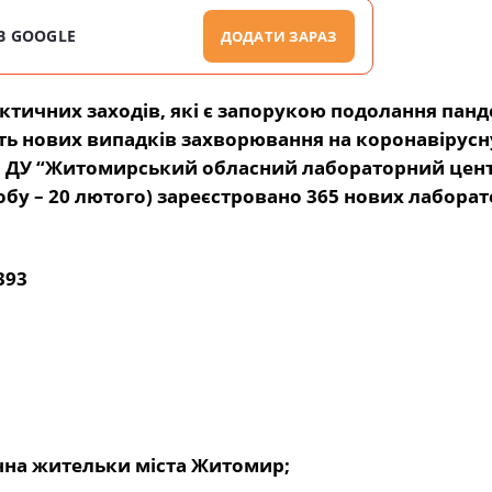
В GOOGLE
ДОДАТИ ЗАРАЗ
тичних заходів, які є запорукою подолання панде
сть нових випадків захворювання на коронавірусн
а ДУ “Житомирський обласний лабораторний цен
добу – 20 лютого) зареєстровано 365 нових лабора
393
річна жительки міста Житомир;