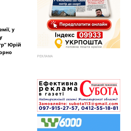
мії, у
у
тр” Юрій
торно
РЕКЛАМА