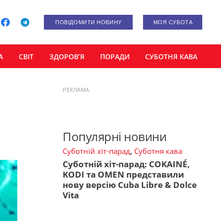
ПОВІДОМИТИ НОВИНУ
МОЯ СУБОТА
А
СВІТ
ЗДОРОВ’Я
ПОРАДИ
СУБОТНЯ КАВА
РЕКЛАМА
Популярні новини
Суботній хіт-парад
,
Суботня кава
Суботній хіт-парад: COKAINÉ,
KODI та OMEN представили
нову версію Cuba Libre & Dolce
Vita