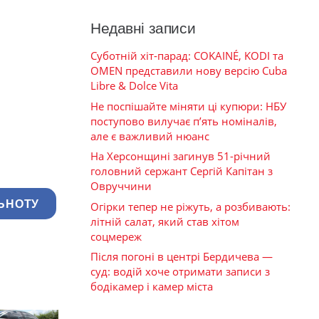
Недавні записи
Суботній хіт-парад: COKAINÉ, KODI та
OMEN представили нову версію Cuba
Libre & Dolce Vita
Не поспішайте міняти ці купюри: НБУ
поступово вилучає п’ять номіналів,
але є важливий нюанс
На Херсонщині загинув 51-річний
головний сержант Сергій Капітан з
Овруччини
ЬНОТУ
Огірки тепер не ріжуть, а розбивають:
літній салат, який став хітом
соцмереж
Після погоні в центрі Бердичева —
суд: водій хоче отримати записи з
бодікамер і камер міста