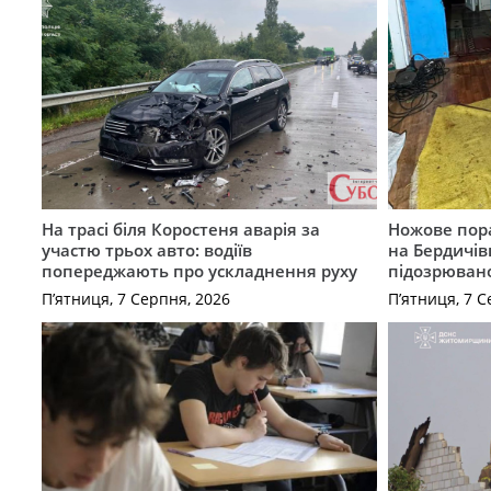
На трасі біля Коростеня аварія за
Ножове пора
участю трьох авто: водіїв
на Бердичів
попереджають про ускладнення руху
підозрюван
П’ятниця, 7 Серпня, 2026
П’ятниця, 7 С