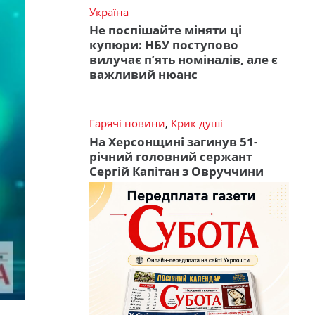
Україна
Не поспішайте міняти ці
купюри: НБУ поступово
вилучає п’ять номіналів, але є
важливий нюанс
Гарячі новини
,
Крик душі
На Херсонщині загинув 51-
річний головний сержант
Сергій Капітан з Овруччини