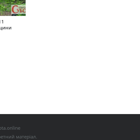
11
рщини
ta.online
ретний матеріал.