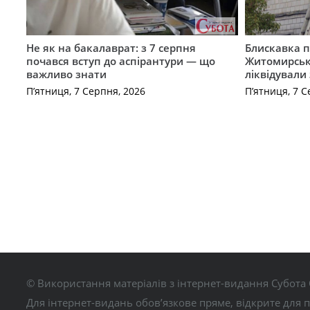
Не як на бакалаврат: з 7 серпня
Блискавка п
почався вступ до аспірантури — що
Житомирськ
важливо знати
ліквідували
П’ятниця, 7 Серпня, 2026
П’ятниця, 7 С
© Використання матеріалів з інтернет-видання Субота 
Для інтернет-видань обов’язкове пряме, відкрите для 