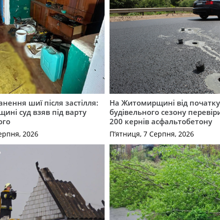
нення шиї після застілля:
На Житомирщині від початк
щині суд взяв під варту
будівельного сезону перевір
ого
200 кернів асфальтобетону
ерпня, 2026
П’ятниця, 7 Серпня, 2026