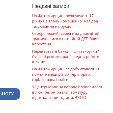
Недавні записи
На Житомирщині розшукують 17-
річну Світлану Ромащенко: має два
татуювання на руках
Семеро людей, серед них двоє дітей,
травмувалися у потрійній ДТП біля
Коростеня
Перевертаєте банки після закрутки?
Сучасні рекомендації радять робити
інакше
На Житомирщині за добу сталося 11
пожеж на відкритих територіях:
горіли трава і сміття
У центрі Малина корова провалилася
в люк: бетон різали, арматуру
ЬНОТУ
відгинали три години. ФОТО