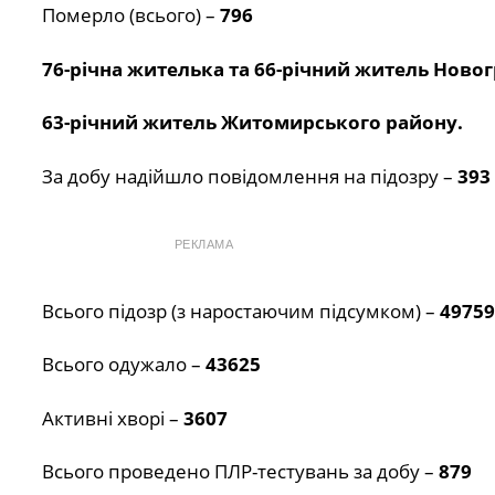
Померло (всього) –
796
76-річна жителька та 66-річний житель Ново
63-річний житель Житомирського району.
За добу надійшло повідомлення на підозру –
393
РЕКЛАМА
Всього підозр (з наростаючим підсумком) –
49759
Всього одужало –
43625
Активні хворі –
3607
Всього проведено ПЛР-тестувань за добу –
879