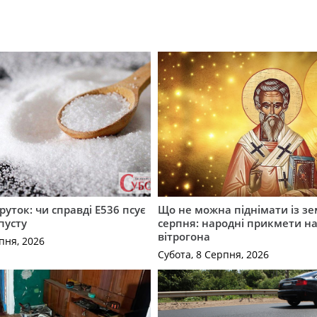
руток: чи справді Е536 псує
Що не можна піднімати із зе
пусту
серпня: народні прикмети н
вітрогона
пня, 2026
Субота, 8 Серпня, 2026