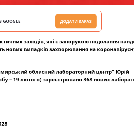
В GOOGLE
ДОДАТИ ЗАРАЗ
тичних заходів, які є запорукою подолання панде
сть нових випадків захворювання на коронавірусн
омирський обласний лабораторний центр” Юрій
добу – 19 лютого) зареєстровано 368 нових лабора
028