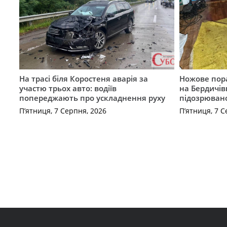
На трасі біля Коростеня аварія за
Ножове пора
участю трьох авто: водіїв
на Бердичів
попереджають про ускладнення руху
підозрюван
П’ятниця, 7 Серпня, 2026
П’ятниця, 7 С