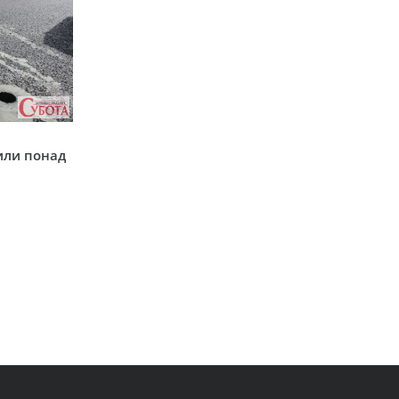
у
или понад