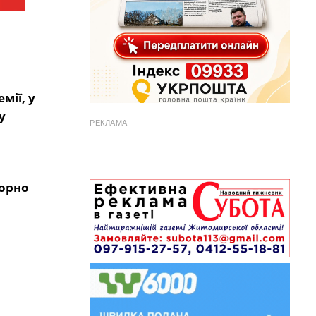
мії, у
у
РЕКЛАМА
торно