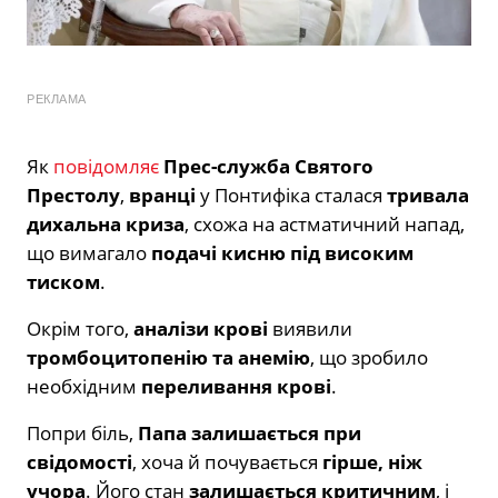
РЕКЛАМА
Як
повідомляє
Прес-служба Святого
Престолу
,
вранці
у Понтифіка сталася
тривала
дихальна криза
, схожа на астматичний напад,
що вимагало
подачі кисню під високим
тиском
.
Окрім того,
аналізи крові
виявили
тромбоцитопенію та анемію
, що зробило
необхідним
переливання крові
.
Попри біль,
Папа залишається при
свідомості
, хоча й почувається
гірше, ніж
учора
. Його стан
залишається критичним
, і