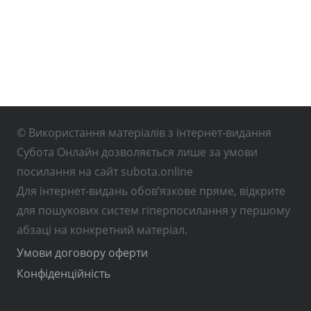
© Використання матеріалів з інтернет-видання
Субота Онлайн дозволяється лише за умови
посилання на сайт subota.online
Для інтернет-видань обов’язкове пряме, відкрите
для пошукових систем гіперпосилання у першому
абзаці на конкретний матеріал.
Умови договору оферти
Конфіденційність