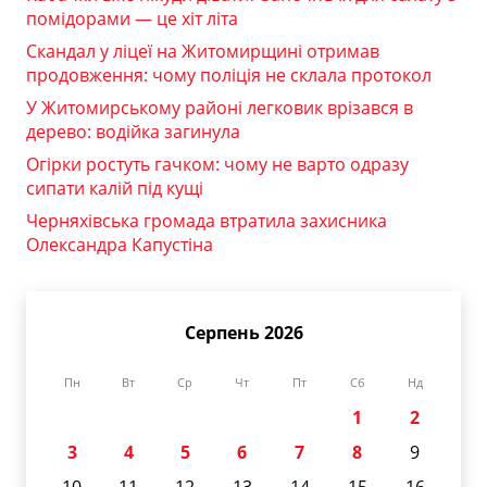
помідорами — це хіт літа
Скандал у ліцеї на Житомирщині отримав
продовження: чому поліція не склала протокол
У Житомирському районі легковик врізався в
дерево: водійка загинула
Огірки ростуть гачком: чому не варто одразу
сипати калій під кущі
Черняхівська громада втратила захисника
Олександра Капустіна
Серпень 2026
Пн
Вт
Ср
Чт
Пт
Сб
Нд
1
2
3
4
5
6
7
8
9
10
11
12
13
14
15
16