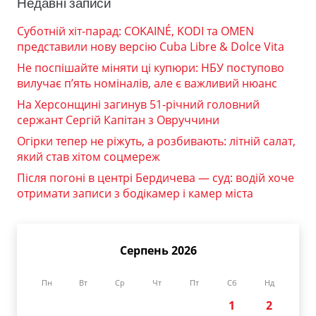
Недавні записи
Суботній хіт-парад: COKAINÉ, KODI та OMEN
представили нову версію Cuba Libre & Dolce Vita
Не поспішайте міняти ці купюри: НБУ поступово
вилучає п’ять номіналів, але є важливий нюанс
На Херсонщині загинув 51-річний головний
сержант Сергій Капітан з Овруччини
Огірки тепер не ріжуть, а розбивають: літній салат,
який став хітом соцмереж
Після погоні в центрі Бердичева — суд: водій хоче
отримати записи з бодікамер і камер міста
Серпень 2026
Пн
Вт
Ср
Чт
Пт
Сб
Нд
1
2