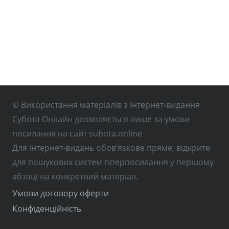
© Використання матеріалів з інтернет-видання
Субота Онлайн дозволяється лише за умови
посилання на сайт subota.online
Для інтернет-видань обов’язкове пряме, відкрите
для пошукових систем гіперпосилання у першому
абзаці на конкретний матеріал.
Умови договору оферти
Конфіденційність