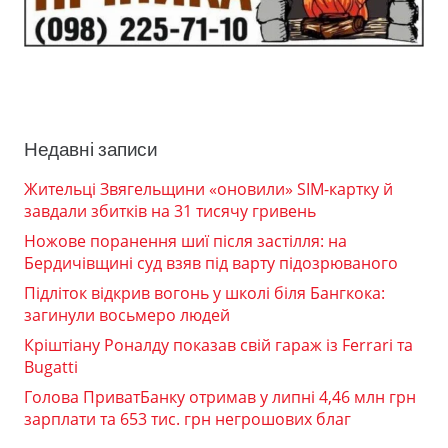
Недавні записи
Жительці Звягельщини «оновили» SIM-картку й
завдали збитків на 31 тисячу гривень
Ножове поранення шиї після застілля: на
Бердичівщині суд взяв під варту підозрюваного
Підліток відкрив вогонь у школі біля Бангкока:
загинули восьмеро людей
Кріштіану Роналду показав свій гараж із Ferrari та
Bugatti
Голова ПриватБанку отримав у липні 4,46 млн грн
зарплати та 653 тис. грн негрошових благ