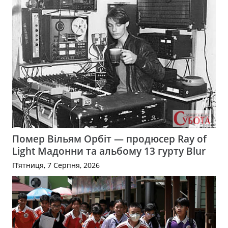
Помер Вільям Орбіт — продюсер Ray of
Light Мадонни та альбому 13 гурту Blur
П’ятниця, 7 Серпня, 2026