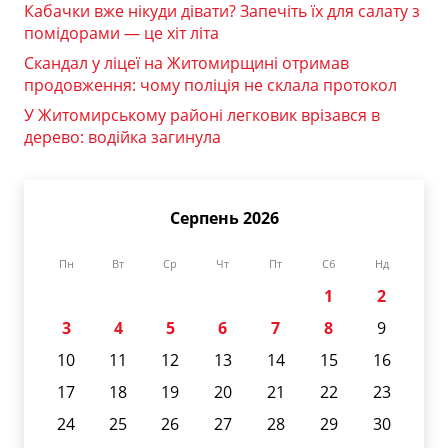
Кабачки вже нікуди дівати? Запечіть їх для салату з
помідорами — це хіт літа
Скандал у ліцеї на Житомирщині отримав
продовження: чому поліція не склала протокол
У Житомирському районі легковик врізався в
дерево: водійка загинула
Серпень 2026
Пн
Вт
Ср
Чт
Пт
Сб
Нд
1
2
3
4
5
6
7
8
9
10
11
12
13
14
15
16
17
18
19
20
21
22
23
24
25
26
27
28
29
30