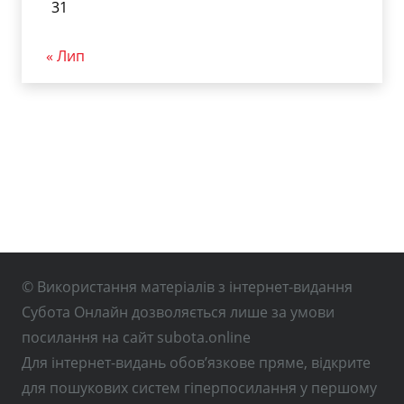
31
« Лип
© Використання матеріалів з інтернет-видання
Субота Онлайн дозволяється лише за умови
посилання на сайт subota.online
Для інтернет-видань обов’язкове пряме, відкрите
для пошукових систем гіперпосилання у першому