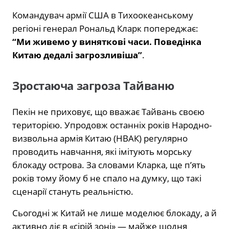
Командувач армії США в Тихоокеанському
регіоні генерал Рональд Кларк попереджає:
“Ми живемо у виняткові часи. Поведінка
Китаю дедалі загрозливіша”
.
Зростаюча загроза Тайваню
Пекін не приховує, що вважає Тайвань своєю
територією. Упродовж останніх років Народно-
визвольна армія Китаю (НВАК) регулярно
проводить навчання, які імітують морську
блокаду острова. За словами Кларка, ще п’ять
років тому йому б не спало на думку, що такі
сценарії стануть реальністю.
Сьогодні ж Китай не лише моделює блокаду, а й
активно діє в «сірій зоні» — майже щодня