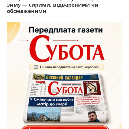
зиму — сирими, відвареними чи
обсмаженими