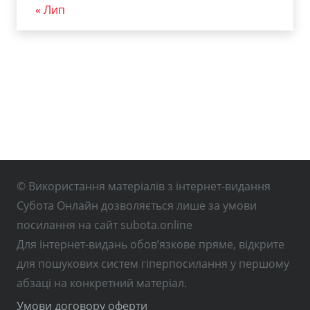
« Лип
© Використання матеріалів з інтернет-видання
Субота Онлайн дозволяється лише за умови
посилання на сайт subota.online
Для інтернет-видань обов’язкове пряме, відкрите
для пошукових систем гіперпосилання у першому
абзаці на конкретний матеріал.
Умови договору оферти