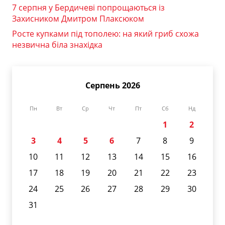
7 серпня у Бердичеві попрощаються із
Захисником Дмитром Плаксюком
Росте купками під тополею: на який гриб схожа
незвична біла знахідка
Серпень 2026
Пн
Вт
Ср
Чт
Пт
Сб
Нд
1
2
3
4
5
6
7
8
9
10
11
12
13
14
15
16
17
18
19
20
21
22
23
24
25
26
27
28
29
30
31