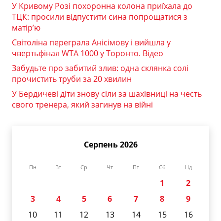
У Кривому Розі похоронна колона приїхала до
ТЦК: просили відпустити сина попрощатися з
матір’ю
Світоліна переграла Анісімову і вийшла у
чвертьфінал WTA 1000 у Торонто. Відео
Забудьте про забитий злив: одна склянка солі
прочистить труби за 20 хвилин
У Бердичеві діти знову сіли за шахівниці на честь
свого тренера, який загинув на війні
Серпень 2026
Пн
Вт
Ср
Чт
Пт
Сб
Нд
1
2
3
4
5
6
7
8
9
10
11
12
13
14
15
16