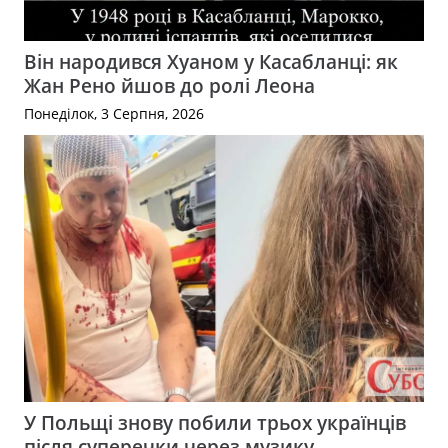
Він народився Хуаном у Касабланці: як
Жан Рено йшов до ролі Леона
Понеділок, 3 Серпня, 2026
У Польщі знову побили трьох українців
після суперечки через музику