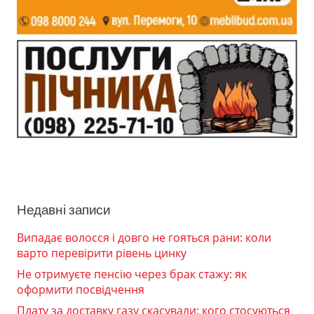
Недавні записи
Випадає волосся і довго не гояться рани: коли
варто перевірити рівень цинку
Не отримуєте пенсію через брак стажу: як
оформити посвідчення
Плату за доставку газу скасували: кого стосуються