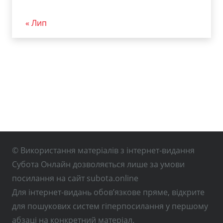
« Лип
© Використання матеріалів з інтернет-видання
Субота Онлайн дозволяється лише за умови
посилання на сайт subota.online
Для інтернет-видань обов’язкове пряме, відкрите
для пошукових систем гіперпосилання у першому
абзаці на конкретний матеріал.