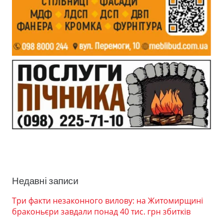
Недавні записи
Три факти незаконного вилову: на Житомирщині
браконьєри завдали понад 40 тис. грн збитків