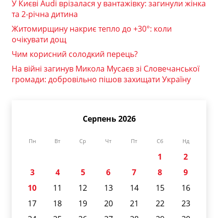
У Києві Audi врізалася у вантажівку: загинули жінка
та 2-річна дитина
Житомирщину накриє тепло до +30°: коли
очікувати дощ
Чим корисний солодкий перець?
На війні загинув Микола Мусаєв зі Словечанської
громади: добровільно пішов захищати Україну
Серпень 2026
Пн
Вт
Ср
Чт
Пт
Сб
Нд
1
2
3
4
5
6
7
8
9
10
11
12
13
14
15
16
17
18
19
20
21
22
23