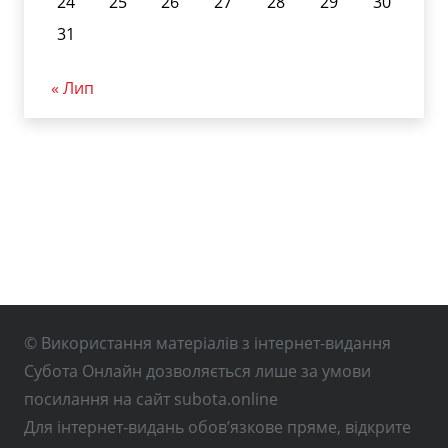
24
25
26
27
28
29
30
31
« Лип
© Використання матеріалів з інтернет-видання
Субота Онлайн дозволяється лише за умови
посилання на сайт subota.online
Для інтернет-видань обов’язкове пряме, відкрите