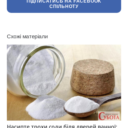
ПІДПИСАТИСЬ НА FACEBOOK
СПІЛЬНОТУ
Схожі матеріали
Насипте трохи соди біля дверей ванної: