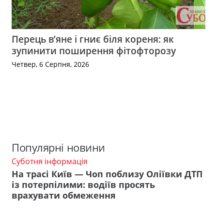
Перець в’яне і гниє біля кореня: як
зупинити поширення фітофторозу
Четвер, 6 Серпня, 2026
Популярні новини
Суботня інформація
На трасі Київ — Чоп поблизу Оліївки ДТП
із потерпілими: водіїв просять
врахувати обмеження