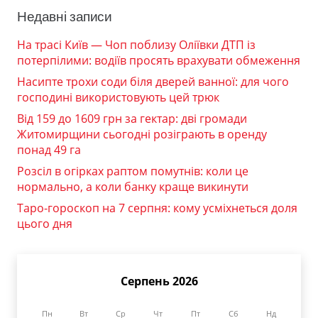
Недавні записи
На трасі Київ — Чоп поблизу Оліївки ДТП із
потерпілими: водіїв просять врахувати обмеження
Насипте трохи соди біля дверей ванної: для чого
господині використовують цей трюк
Від 159 до 1609 грн за гектар: дві громади
Житомирщини сьогодні розіграють в оренду
понад 49 га
Розсіл в огірках раптом помутнів: коли це
нормально, а коли банку краще викинути
Таро-гороскоп на 7 серпня: кому усміхнеться доля
цього дня
Серпень 2026
Пн
Вт
Ср
Чт
Пт
Сб
Нд