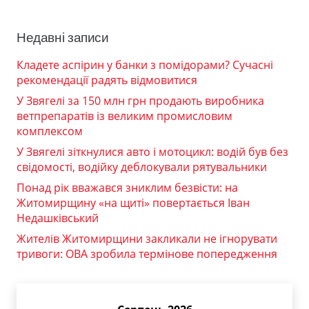
Недавні записи
Кладете аспірин у банки з помідорами? Сучасні
рекомендації радять відмовитися
У Звягелі за 150 млн грн продають виробника
ветпрепаратів із великим промисловим
комплексом
У Звягелі зіткнулися авто і мотоцикл: водій був без
свідомості, водійку деблокували рятувальники
Понад рік вважався зниклим безвісти: на
Житомирщину «на щиті» повертається Іван
Недашківський
Жителів Житомирщини закликали не ігнорувати
тривоги: ОВА зробила термінове попередження