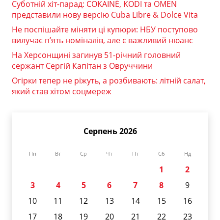
Суботній хіт-парад: COKAINÉ, KODI та OMEN
представили нову версію Cuba Libre & Dolce Vita
Не поспішайте міняти ці купюри: НБУ поступово
вилучає п’ять номіналів, але є важливий нюанс
На Херсонщині загинув 51-річний головний
сержант Сергій Капітан з Овруччини
Огірки тепер не ріжуть, а розбивають: літній салат,
який став хітом соцмереж
Серпень 2026
Пн
Вт
Ср
Чт
Пт
Сб
Нд
1
2
3
4
5
6
7
8
9
10
11
12
13
14
15
16
17
18
19
20
21
22
23