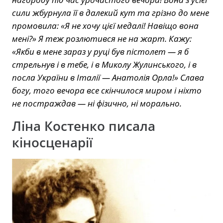
сили жбурнула її в далекий кут та грізно до мене
промовила: «Я не хочу цієї медалі! Навіщо вона
мені?» Я теж розлютився не на жарт. Кажу:
«Якби в мене зараз у руці був пістолет — я б
стрельнув і в тебе, і в Миколу Жулинського, і в
посла України в Італії — Анатолія Орла!» Слава
богу, того вечора все скінчилося миром і ніхто
не постраждав — ні фізично, ні морально.
Ліна Костенко писала
кіносценарії