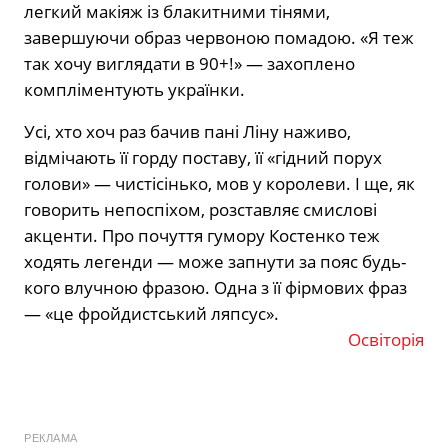
легкий макіяж із блакитними тінями,
завершуючи образ червоною помадою. «Я теж
так хочу виглядати в 90+!» — захоплено
компліментують українки.
Усі, хто хоч раз бачив пані Ліну наживо,
відмічають її горду поставу, її «гідний порух
голови» — чистісінько, мов у королеви. І ще, як
говорить непоспіхом, розставляє смислові
акценти. Про почуття гумору Костенко теж
ходять легенди — може запнути за пояс будь-
кого влучною фразою. Одна з її фірмових фраз
— «це фройдистський ляпсус».
Освіторія
РЕКЛАМА