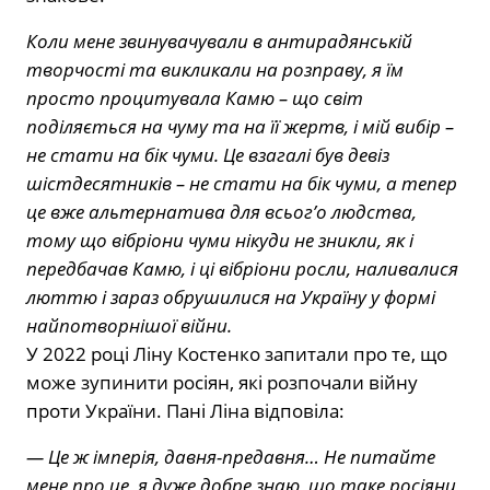
Коли мене звинувачували в антирадянській
творчості та викликали на розправу, я їм
просто процитувала Камю – що світ
поділяється на чуму та на її жертв, і мій вибір –
не стати на бік чуми. Це взагалі був девіз
шістдесятників – не стати на бік чуми, а тепер
це вже альтернатива для всьог’о людства,
тому що вібріони чуми нікуди не зникли, як і
передбачав Камю, і ці вібріони росли, наливалися
люттю і зараз обрушилися на Україну у формі
найпотворнішої війни.
У 2022 році Ліну Костенко запитали про те, що
може зупинити росіян, які розпочали війну
проти України. Пані Ліна відповіла:
— Це ж імперія, давня-предавня… Не питайте
мене про це, я дуже добре знаю, що таке росіяни,