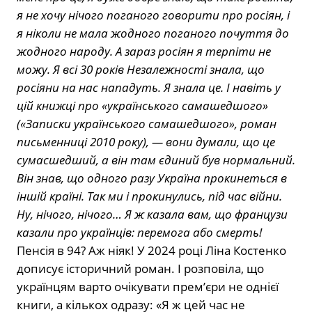
я не хочу нічого поганого говорити про росіян, і
я ніколи не мала жодного поганого почуття до
жодного народу. А зараз росіян я терпіти не
можу. Я всі 30 років Незалежності знала, що
росіяни на нас нападуть. Я знала це. І навіть у
цій книжці про «українського самашедшого»
(«Записки українського самашедшого», роман
письменниці 2010 року), — вони думали, що це
сумасшедший, а він там єдиний був нормальний.
Він знав, що одного разу Україна прокинеться в
іншій країні. Так ми і прокинулись, під час війни.
Ну, нічого, нічого… Я ж казала вам, що французи
казали про українців: перемога або смерть!
Пенсія в 94? Аж ніяк! У 2024 році Ліна Костенко
дописує історичний роман. І розповіла, що
українцям варто очікувати прем’єри не однієї
книги, а кількох одразу: «Я ж цей час не