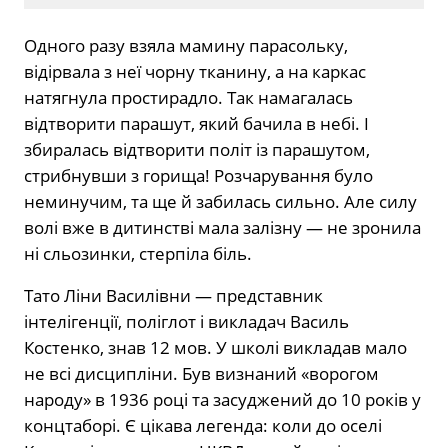
Одного разу взяла мамину парасольку,
відірвала з неї чорну тканину, а на каркас
натягнула простирадло. Так намагалась
відтворити парашут, який бачила в небі. І
збиралась відтворити політ із парашутом,
стрибнувши з горища! Розчарування було
неминучим, та ще й забилась сильно. Але силу
волі вже в дитинстві мала залізну — не зронила
ні сльозинки, стерпіла біль.
Тато Ліни Василівни — представник
інтелігенції, поліглот і викладач Василь
Костенко, знав 12 мов. У школі викладав мало
не всі дисципліни. Був визнаний «ворогом
народу» в 1936 році та засуджений до 10 років у
концтаборі. Є цікава легенда: коли до оселі