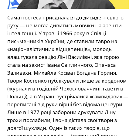
Сама поетеса приєдналася до дисидентського
руху — не могла дивитись мовчки на арешти
інтелігенції. У травні 1966 року в Спілці
письменників України, де ставили тавро на
«націоналістичних відщепенців», молодь
влаштувала овацію Ліні Василівні, яка горою
стала на захист Івана Світличного, Опанаса
Заливахи, Михайла Косіва і Богдана Гориня.
Твори Костенко публікували лише за кордоном
(журнали в тодішній Чехословаччині, газети в
Польщі), а в Україні зустрічалися «самвидави» —
переписані від руки вірші без відома цензури.
Лише в 1977 році заборони друкувати Ліну
трохи послабили, і вона дістала свої твори з
довгої шухляди. Один із таких творів, що
пролежав кілька років — історичний роман