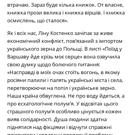
втрачаю. Зараз буде кілька книжок. От власне,
книжка прози велика і книжка віршів. І книжка
осмислень, що сталося».
Як і всіх нас, Ліну Костенко зачіпає за живе
економічний конфлікт, пов’язаний з імпортом
українського зерна до Польщі. В листі «Поїзд у
Варшаву йде крізь моє серце» вона озвучила
свою думку щодо болючого питання:
«Насправді в моїх очах стоїть вогонь, в якому
росіяни палили і палять українські міста і села,
перетворюючи на попіл і українське зерно.
Наша країна обвуглена. Не про воду йдеться, а
про есхатологічне полум’я. У відсвітах цього
страшного полум’я особливо цінується кожен
вияв солідарності. Душа людини здатна
піднятися над фікціями і відчути справжні
пріоритети і справжні пропорції проблем».