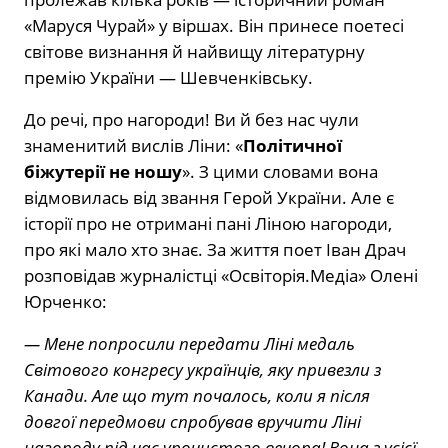
«Маруся Чурай» у віршах. Він принесе поетесі
світове визнання й найвищу літературну
премію України — Шевченківську.
До речі, про нагороди! Ви й без нас чули
знаменитий вислів Ліни: «
Політичної
біжутерії не ношу
». З цими словами вона
відмовилась від звання Герой України. Але є
історії про не отримані пані Ліною нагороди,
про які мало хто знає. За життя поет Іван Драч
розповідав журналістці «Освіторія.Медіа» Олені
Юрченко:
— Мене попросили передати Ліні медаль
Світового конгресу українців, яку привезли з
Канади. Але що тут почалось, коли я після
довгої передмови спробував вручити Ліні
нагороду під час урочистого вечора! Вона з усієї