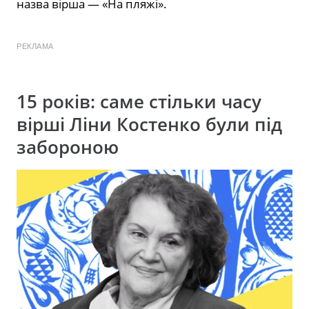
назва вірша — «На пляжі».
РЕКЛАМА
15 років: саме стільки часу
вірші Ліни Костенко були під
забороною