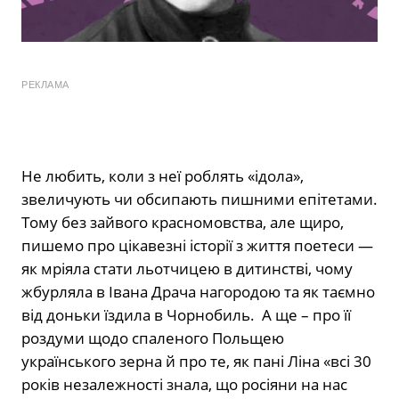
РЕКЛАМА
Не любить, коли з неї роблять «ідола»,
звеличують чи обсипають пишними епітетами.
Тому без зайвого красномовства, але щиро,
пишемо про цікавезні історії з життя поетеси —
як мріяла стати льотчицею в дитинстві, чому
жбурляла в Івана Драча нагородою та як таємно
від доньки їздила в Чорнобиль. А ще – про її
роздуми щодо спаленого Польщею
українського зерна й про те, як пані Ліна «всі 30
років незалежності знала, що росіяни на нас