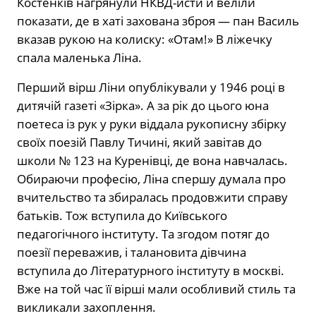
Костенків нагрянули НКВД-исти й веліли
показати, де в хаті захована зброя — пан Василь
вказав рукою на колиску: «Отам!» В ліжечку
спала маленька Ліна.
Перший вірш Ліни опублікували у 1946 році в
дитячій газеті «Зірка». А за рік до цього юна
поетеса із рук у руки віддала рукописну збірку
своїх поезій Павлу Тичині, який завітав до
школи № 123 на Куренівці, де вона навчалась.
Обираючи професію, Ліна спершу думала про
вчительство та збиралась продовжити справу
батьків. Тож вступила до Київського
педагогічного інституту. Та згодом потяг до
поезії переважив, і талановита дівчина
вступила до Літературного інституту в москві.
Вже на той час її вірші мали особливий стиль та
викликали захоплення.