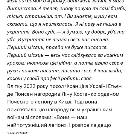
мені оці бомби о 4 ранку, вони мені звичні. З мого
дитинства. А тепер, знову почула ті самі бомби,
тільки страшніші, от. І Ви знаєте, мушу вам
сказати, що я не злякалась. Я ні разу не пішла в
укриття. Воно гуде — я думаю, ну добре, уб’є то
уб’є. В укриття не пішла і весь час писала.
Перший місяць, правда не дуже писалося.
Перший місяць — весь час слідкувала за кожним
кроком, нюансом цієї війни, а потім взяла себе в
руки і почала писати, писати і все. А інші люди,
кожен у своїй професії робить своє.
Влітку 2022 року посол Франції в Україні Етьєн
де Понсен нагородив Ліну Костенко орденом
Почесного легіону в Києві. Тоді вона
присвятила цю нагороду всім українським
воїнам зі словами: «Вони — наш
найпотужніший легіон». І розповіла дещо
знакове: