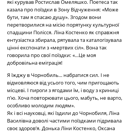
які курував Ростислав Омеляшко. Поетеса так
казала про поїздки в Зону Відчуження: «Може
бути, там я спасаю душу». Згодом вони
перетворилися на місію порятунку культурної
спадщини Полісся. Ліна Костенко як справжня
ентузіастка збирала, рятувала та каталогізувала
цінні експонати з «мертвих сіл». Вона так
говорила про свої поїздки: «…Це моя
добровільна еміграція!
Я їжджу в Чорнобиль… набратися сил. І не
відмовляюся від усього того, чим пригощають
місцеві. І пироги з ягодами їм, і воду з криниці
п’ю. Хоча повторювати цього, мабуть, не варто,
особливо молодим людям».
Як і всі науковці, які їздили до Чорнобиля, Ліна
Василівна доволі частими поїздками підривала
своє здоров’я. Донька Ліни Костенко, Оксана