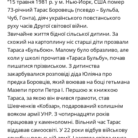
“15 травня 1981 р. у м. Нью-Йорк, США помер
73-річний Тарас Боровець (псевдо – Бульба,
Чуб, Гонта), діяч українського повстанського
руху часів Другої світової війни.
Звичайне життя бідної сільської дитини. За
схожий на картоплину ніс старші діти прозвали
Тараса «Бульбою». Малому було образливо, але
коли у школі прочитав «Тараса Бульбу», почав
пишатися прізвиськом. З дитинства
закарбувалися розповіді діда Юліяна про
предка Боровців, який воював на боці гетьмана
Мазепи проти Петра I. Першою ж книжкою
Тараса, за якою він вчився грамоти, став
Шевченків «Кобзар», подарований колишнім
вояком армії УНР. З чотирнадцяти років
працював у каменоломні. Вільний час Тарас
віддавав самоосвіті. У 22 роки відбув військову
службу у польській армії. І засяяла світла смуга