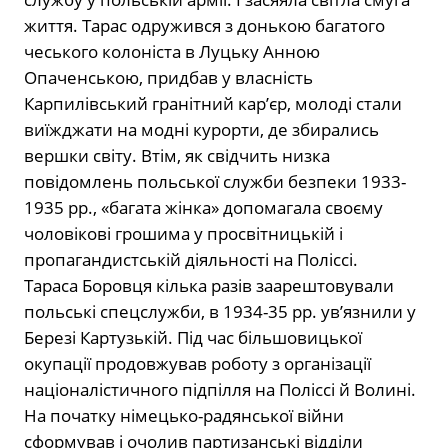
життя. Тарас одружився з донькою багатого
чеського колоніста в Луцьку Анною
Опаченською, придбав у власність
Карпилівський гранітний кар’єр, молоді стали
виїжджати на модні курорти, де збирались
вершки світу. Втім, як свідчить низка
повідомлень польської служби безпеки 1933-
1935 рр., «багата жінка» допомагала своєму
чоловікові грошима у просвітницькій і
пропагандистській діяльності на Поліссі.
Тараса Боровця кілька разів заарештовували
польські спецслужби, в 1934-35 рр. ув’язнили у
Березі Картузькій. Під час більшовицької
окупації продовжував роботу з організації
націоналістичного підпілля на Поліссі й Волині.
На початку німецько-радянської війни
сформував і очолив партизанські відділи