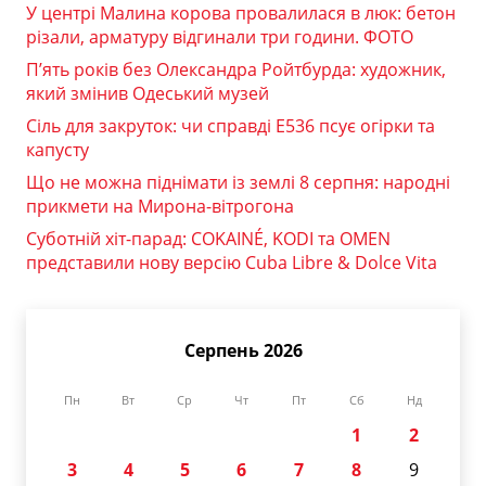
У центрі Малина корова провалилася в люк: бетон
різали, арматуру відгинали три години. ФОТО
П’ять років без Олександра Ройтбурда: художник,
який змінив Одеський музей
Сіль для закруток: чи справді Е536 псує огірки та
капусту
Що не можна піднімати із землі 8 серпня: народні
прикмети на Мирона-вітрогона
Суботній хіт-парад: COKAINÉ, KODI та OMEN
представили нову версію Cuba Libre & Dolce Vita
Серпень 2026
Пн
Вт
Ср
Чт
Пт
Сб
Нд
1
2
3
4
5
6
7
8
9