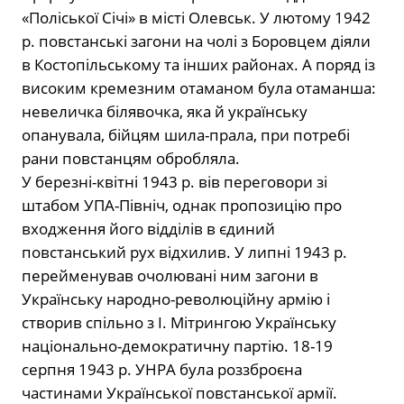
«Поліської Січі» в місті Олевськ. У лютому 1942
р. повстанські загони на чолі з Боровцем діяли
в Костопільському та інших районах. А поряд із
високим кремезним отаманом була отаманша:
невеличка білявочка, яка й українську
опанувала, бійцям шила-прала, при потребі
рани повстанцям обробляла.
У березні-квітні 1943 р. вів переговори зі
штабом УПА-Північ, однак пропозицію про
входження його відділів в єдиний
повстанський рух відхилив. У липні 1943 р.
перейменував очолювані ним загони в
Українську народно-революційну армію і
створив спільно з І. Мітрингою Українську
національно-демократичну партію. 18-19
серпня 1943 р. УНРА була роззброєна
частинами Української повстанської армії.