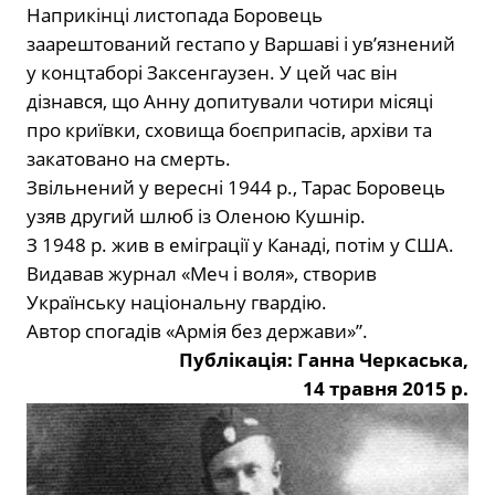
Наприкінці листопада Боровець
заарештований гестапо у Варшаві і ув’язнений
у концтаборі Заксенгаузен. У цей час він
дізнався, що Анну допитували чотири місяці
про криївки, сховища боєприпасів, архіви та
закатовано на смерть.
Звільнений у вересні 1944 р., Тарас Боровець
узяв другий шлюб із Оленою Кушнір.
З 1948 р. жив в еміграції у Канаді, потім у США.
Видавав журнал «Меч і воля», створив
Українську національну гвардію.
Автор спогадів «Армія без держави»”.
Публікація: Ганна Черкаська,
14 травня 2015 р.