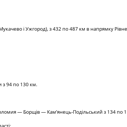
Мукачево і Ужгород), з 432 по 487 км в напрямку Рівн
 з 94 по 130 км.
Коломия — Борщів — Кам’янець-Подільський з 134 по 1
асті: