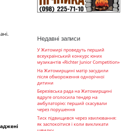
ані.
Недавні записи
У Житомирі проведуть перший
всеукраїнський конкурс юних
музикантів «Richter Junior Competition»
На Житомирщині матір засудили
після обмороження однорічної
дитини
Березівська рада на Житомирщині
вдруге оголосила тендер на
амбулаторію: перший скасували
через порушення
Тиск підвищився через хвилювання:
як заспокоїтися і коли викликати
ваджені
швидку