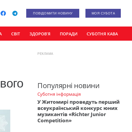
ПОВІДОМИТИ НОВИНУ
МОЯ СУБОТА
А
СВІТ
ЗДОРОВ’Я
ПОРАДИ
СУБОТНЯ КАВА
РЕКЛАМА
вого
Популярні новини
Суботня інформація
У Житомирі проведуть перший
всеукраїнський конкурс юних
музикантів «Richter Junior
Competition»