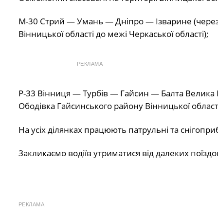
М-30 Стрий — Умань — Дніпро — Ізварине (через 
Вінницької області до межі Черкаської області);
РЕКЛАМА
Р-33 Вінниця — Турбів — Гайсин — Балта Велика Ми
Ободівка Гайсинського району Вінницької області
На усіх ділянках працюють патрульні та снігопри
Закликаємо водіїв утриматися від далеких поїздо
РЕКЛАМА