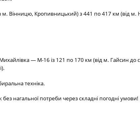
м. Вінницю, Кропивницький) з 441 по 417 км (від м. 
хайлівка — M-16 із 121 по 170 км (від м. Гайсин до с
).
биральна техніка.
к без нагальної потреби через складні погодні умови!