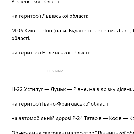
Рівненської області.
на території Львівської області:
М-06 Київ — Чоп (на м. Будапешт через м. Львів, 
області.
на території Волинської області:
РЕКЛАМА
Н-22 Устилуг — Луцьк — Рівне, на відрізку ділянки
на території Івано-Франківської області:
на автомобільній дорозі Р-24 Татарів — Косів — 
Обмеження скасовані на території Вінницької обл