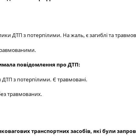
лики ДТП з потерпілими. На жаль, є загиблі та травмов
 травмованими.
тримала повідомлення про ДТП:
и ДТП з потерпілими. Є травмовані.
без травмованих.
ковагових транспортних засобів, які були запро