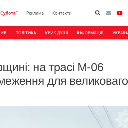
“Субота”
Реклама
Контакти
ЗИВ
ПОЛІТИКА
КРИК ДУШІ
ІНФОРМАЦІЯ
УКРАЇН
щині: на трасі М‑06
меження для великоваго