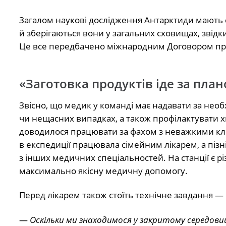
Загалом наукові дослідження Антарктиди мають с
й зберігаються вони у загальних сховищах, звідки
Це все передбачено міжнародним Договором пр
«Заготовка продуктів іде за пла
Звісно, що медик у команді має надавати за не
чи нещасних випадках, а також профілактувати 
доводилося працювати за фахом з неважкими клін
в експедиції працювала сімейним лікарем, а піз
з інших медичних спеціальностей. На станції є 
максимально якісну медичну допомогу.
Перед лікарем також стоїть технічне завдання —
—
Оскільки ми знаходимося у закритому середовищ