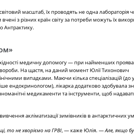
вітовий масштаб, їх проводять не одна лабораторія ч
 вчені з різних країн світу за потреби можуть їх викор
о Антрактику.
ном»
обхідності медичну допомогу — при найменших прояв
хвороби. На щастя, на даний момент Юлії Тихонович
ічними випадками. Маючи кілька спеціалізацій (до у
ніше ендокринологом), лікарка додатково здобувала з
різноманітні медикаменти та інструменти, щоб надават
 вивчення акліматизації зимівників в антарктичних ум
і, то не хворіємо на ГРВІ
, — каже Юлія. —
Але, якщо б