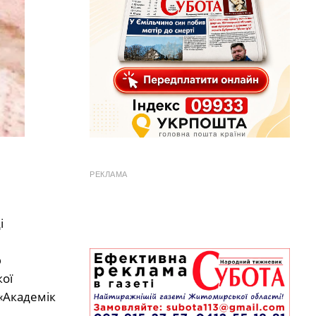
РЕКЛАМА
і
р
кої
«Академік