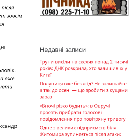
 після
ут зовсім
ля
ні
Недавні записи
Труни висіли на скелях понад 2 тисячі
років: ДНК розкрила, хто залишив їх у
ловік.
Китаї
ра вже
Полуниця вже без ягід? Не залишайте
ливти
її так до осені — що зробити з кущами
зараз
«Вночі різко будить»: в Овручі
просять прибрати голосові
повідомлення про повітряну тривогу
ександр
Одне з великих підприємств біля
Житомира зупиняється після атаки: