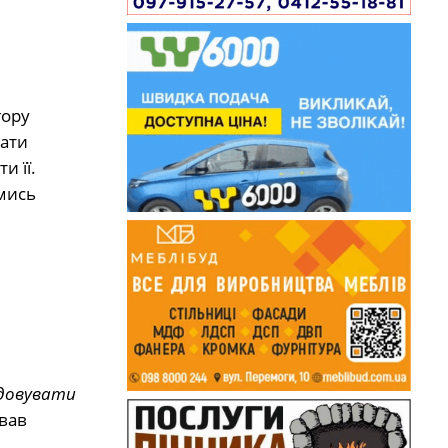
гору
вати
и її.
имись
ідовувати
ував