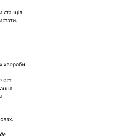
и станція
истати.
ах хвороби
часті
нання
и
овах.
уде