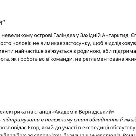
и”
а невеликому острові Галіндез у Західній Антарктиді Є
осто чоловік не вимикає застосунку, щоб відслідкову
менти найчастіше зв’язується з родиною, аби підтримат
ота, як і робота всієї команди, не регламентована як
електрика на станції «Академік Вернадський»
 підтримувати в належному стані обладнання й лікв
 розповідає Єгор, який до участі в експедиції обслугов
відповідаю за справність дизельних генераторів. Вони