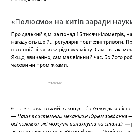
«Полюємо» на китів заради наук
Про далекий дім, за понад 15 тисяч кілометрів, н
нагадують ще й… регулярні повітряні тривоги. Пр
потенційні загрози рідному місту. Саме в такі мо
Якщо, звичайно, сам має вільний час. Бо його роб
часовими проміжками.
РЕКЛАМА
Єгор Звержинський виконує обов’язки дизеліста-
—
Наше з системним механіком Юрієм завдання —
всі поламки, які можуть виникнути на станції
, —
автозаправки мережі «Укрнафти». —
Особисто я 