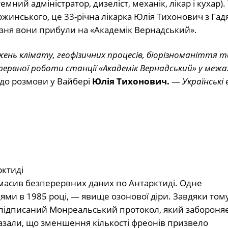
ий адміністратор, дизеліст, механік, лікар і кухар).
инського, це 33-річна лікарка Юлія Тихонович з Гадя
езня вони прибули на «Академік Вернадський».
жень клімату, геофізичних процесів, біорізноманіття 
рервної роботи станції «Академік Вернадський» у межа
 до розмови у Вайбері
Юлія Тихонович.
—
Українські 
рктиді
масив безперервних даних по Антарктиді. Одне
ями в 1985 році, — явище озонової діри. Завдяки тому
 підписаний Монреальський протокол, який забороня
азали, що зменшення кількості фреонів призвело