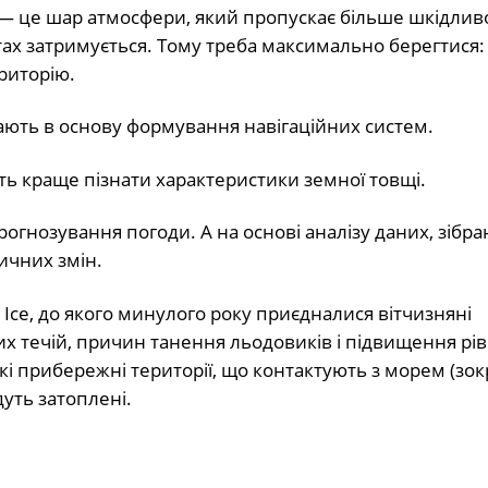
 — це шар атмосфери, який пропускає більше шкідлив
ах затримується. Тому треба максимально берегтися:
риторію.
ють в основу формування навігаційних систем.
ь краще пізнати характеристики земної товщі.
рогнозування погоди. А на основі аналізу даних, зібра
ичних змін.
Ice, до якого минулого року приєдналися вітчизняні
х течій, причин танення льодовиків і підвищення рі
кі прибережні території, що контактують з морем (зок
дуть затоплені.