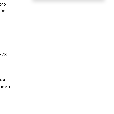
ого
 без
них
вня
рема,