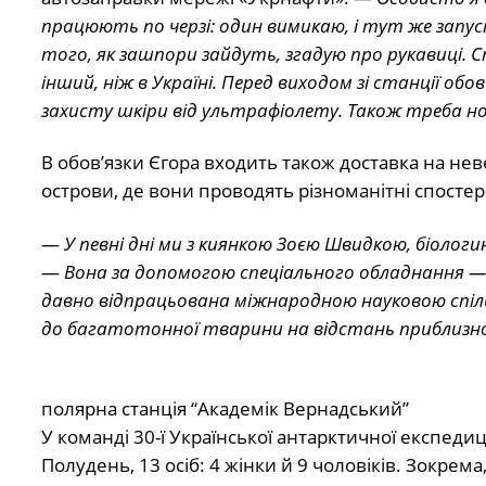
працюють по черзі: один вимикаю, і тут же запус
того, як зашпори зайдуть, згадую про рукавиці. С
інший, ніж в Україні. Перед виходом зі станції о
захисту шкіри від ультрафіолету. Також треба но
В обов’язки Єгора входить також доставка на неве
острови, де вони проводять різноманітні спосте
—
У певні дні ми з киянкою Зоєю Швидкою, біолог
—
Вона за допомогою спеціального обладнання — 
давно відпрацьована міжнародною науковою спіль
до багатотонної тварини на відстань приблизно
полярна станція “Академік Вернадський”
У команді 30-ї Української антарктичної експеди
Полудень, 13 осіб: 4 жінки й 9 чоловіків. Зокрема,