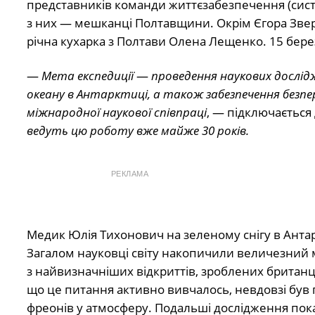
представників команди життєзабезпечення (системн
з них — мешканці Полтавщини. Окрім Єгора Зверж
річна кухарка з Полтави Олена Лещенко. 15 бер
—
Мета експедиції
—
проведення наукових дослід
океану в Антарктиці, а також забезпечення безпе
міжнародної наукової співпраці
, — підключається
ведуть цю роботу вже майже 30 років.
РЕКЛАМА
Медик Юлія Тихонович на зеленому снігу в Анта
Загалом науковці світу накопичили величезний 
з найвизначніших відкриттів, зроблених британц
що це питання активно вивчалось, невдовзі був
фреонів у атмосферу. Подальші дослідження пок