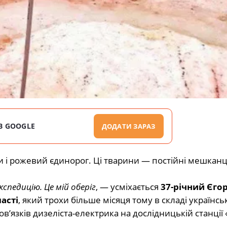
В GOOGLE
ДОДАТИ ЗАРАЗ
ни і рожевий єдинорог. Ці тварини — постійні мешканц
кспедицію. Це мій оберіг
, — усміхається
37-річний Єго
асті
, який
трохи більше місяця тому в складі українсь
’язків дизеліста-електрика на дослідницькій станції 