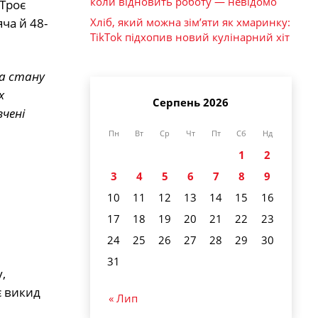
коли відновить роботу — невідомо
 Троє
Хліб, який можна зім’яти як хмаринку:
ча й 48-
TikTok підхопив новий кулінарний хіт
та стану
х
Серпень 2026
вчені
Пн
Вт
Ср
Чт
Пт
Сб
Нд
1
2
3
4
5
6
7
8
9
10
11
12
13
14
15
16
17
18
19
20
21
22
23
24
25
26
27
28
29
30
31
,
є викид
« Лип