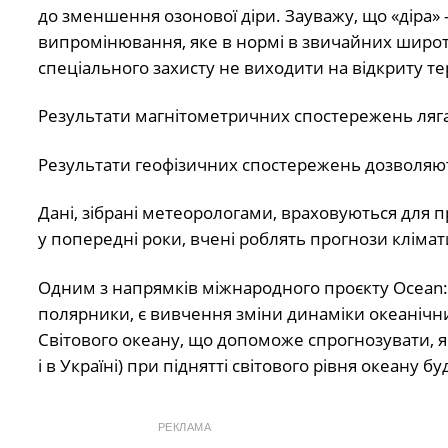
до зменшення озонової діри. Зауважу, що «діра»
випромінювання, яке в нормі в звичайних широт
спеціального захисту не виходити на відкриту те
Результати магнітометричних спостережень ляга
Результати геофізичних спостережень дозволяют
Дані, зібрані метеорологами, враховуються для п
у попередні роки, вчені роблять прогнози клімат
Одним з напрямків міжнародного проєкту Ocean: 
полярники, є вивчення зміни динаміки океанічни
Світового океану, що допоможе спрогнозувати, я
і в Україні) при піднятті світового рівня океану бу
РЕКЛАМА