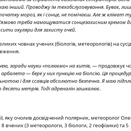
каю інший. Проводжу їм техобслуговування. Буває, лиш
початку мороз, як і сонце, не помічаєш. Але ж клімат т
бов’язково треба намащуватися сонцезахисним кремом д
сити окуляри для захисту очей.
ликих човнах учених (біологів, метеорологів) на сусід
реження.
инею, заради науки «полюємо» на китів
, — продовжує чо
арбалета — бере у них пункцію на біопсію. Ця процеду
нотою і для ссавців абсолютно безпечна. Я маю підп
 десяти метрів. Тоді адреналін зашкалює
.
ції, яку очолив досвідчений полярник, метеоролог Ол
 8 вчених (3 метеорологи, 3 біологи, 2 геофізики) та 5