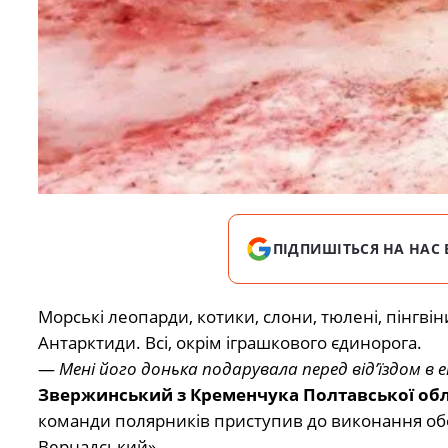
ПІДПИШІТЬСЯ НА НАС 
Морські леопарди, котики, слони, тюлені, пінгві
Антарктиди. Всі, окрім іграшкового єдинорога.
—
Мені його донька подарувала перед від’їздом в е
Звержинський з Кременчука Полтавської обл
команди полярників приступив до виконання обов
Вернадський».