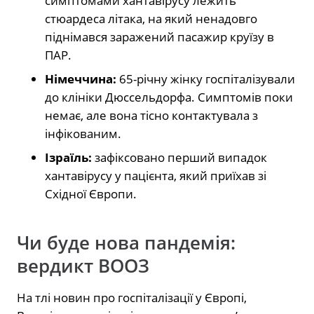
симптомами хантавірусу лежить
стюардеса літака, на який ненадовго
піднімався заражений пасажир круїзу в
ПАР.
Німеччина:
65-річну жінку госпіталізували
до клініки Дюссельдорфа. Симптомів поки
немає, але вона тісно контактувала з
інфікованим.
Ізраїль:
зафіксовано перший випадок
хантавірусу у пацієнта, який приїхав зі
Східної Європи.
Чи буде нова пандемія:
вердикт ВООЗ
На тлі новин про госпіталізації у Європі,