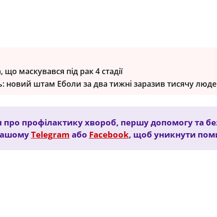
, що маскувався під рак 4 стадії
ь: новий штам Еболи за два тижні заразив тисячу люд
я про профілактику хвороб, першу допомогу та бе
 нашому
Telegram
або
Facebook
, щоб уникнути пом