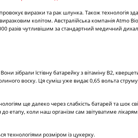
 провокує виразки та рак шлунка. Також технологія зд
виразковим колітом. Австралійська компанія Atmo Bio
у 3000 разів чутливішим за стандартний медичний диха
 Вони зібрали їстівну батарейку з вітаміну B2, кверцет
олиного воску. Ця суміш уже видає 0,65 вольта струму 
нологіям ще далеко через слабкість батарей та шок св
до етапу, коли наш організм сам звітуватиме лікарям
я технологіями розміром із цукерку.