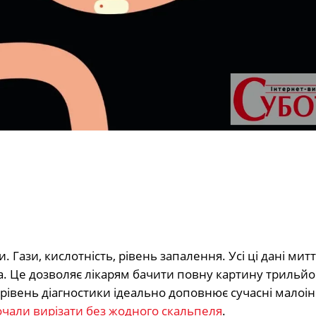
. Гази, кислотність, рівень запалення. Усі ці дані мит
а. Це дозволяє лікарям бачити повну картину трильйо
 рівень діагностики ідеально доповнює сучасні малоі
чали вирізати без жодного скальпеля
.