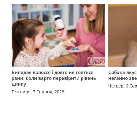
Випадає волосся і довго не гояться
Собака вкус
рани: коли варто перевірити рівень
негайно зв
цинку
Четвер, 6 Се
П’ятниця, 7 Серпня, 2026