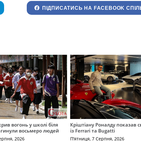
ПІДПИСАТИСЬ НА FACEBOOK СПІЛ
крив вогонь у школі біля
Кріштіану Роналду показав с
агинули восьмеро людей
із Ferrari та Bugatti
ерпня, 2026
П’ятниця, 7 Серпня, 2026