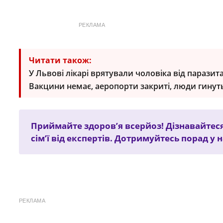
РЕКЛАМА
Читати також:
У Львові лікарі врятували чоловіка від паразита
Вакцини немає, аеропорти закриті, люди гинут
Приймайте здоров’я всерйоз! Дізнавайтес
сім’ї від експертів. Дотримуйтесь порад у
РЕКЛАМА