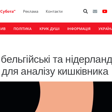
“Субота”
Реклама
Контакти
ЗИВ
ПОЛІТИКА
КРИК ДУШІ
ІНФОРМАЦІЯ
УКРАЇН
бельгійські та нідерланд
 для аналізу кишківника