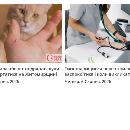
ила або кіт подряпав: куди
Тиск підвищився через хвил
ертатися на Житомирщині
заспокоїтися і коли виклика
рпня, 2026
Четвер, 6 Серпня, 2026