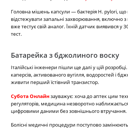
Головна мішень капсули — бактерія H. pylori, що
відстежувати запальні захворювання, включно з 
вже тестує свій аналог. Їхній датчик виявився 
тест.
Батарейка з бджолиного воску
Італійські інженери пішли ще далі у цій розробці.
каперсів, активованого вугілля, водоростей і бдж
живити перший їстівний транзистор.
Субота Онлайн
зауважує: хоча до аптек цим тех
регуляторів, медицина незворотно наближається 
цифровими даними без зовнішнього втручання.
Болісні медичні процедури поступово замінюютьс