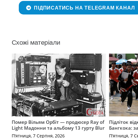
ПІДПИСАТИСЬ НА TELEGRAM КАНАЛ
Схожі матеріали
Помер Вільям Орбіт — продюсер Ray of
Підліток від
Light Мадонни та альбому 13 гурту Blur
Бангкока: з
П’ятниця, 7 Серпня, 2026
П’ятниця, 7 С