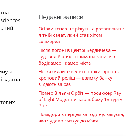
атна
Недавні записи
sciences
льний
Огірки тепер не ріжуть, а розбивають:
літній салат, який став хітом
соцмереж
Після погоні в центрі Бердичева —
суд: водій хоче отримати записи з
бодікамер і камер міста
ину з
Не викидайте великі огірки: зробіть
кроповий реліш — взимку банку
і здатна
з’їдають за раз
Помер Вільям Орбіт — продюсер Ray
of Light Мадонни та альбому 13 гурту
ітових
Blur
Помідори з перцем за годину: закуска,
яка чудово смакує до м’яса