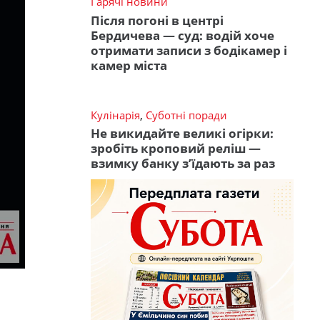
Гарячі новини
Після погоні в центрі
Бердичева — суд: водій хоче
отримати записи з бодікамер і
камер міста
Кулінарія
,
Суботні поради
Не викидайте великі огірки:
зробіть кроповий реліш —
взимку банку з’їдають за раз