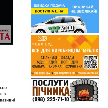
тєво
нів
нвазивні