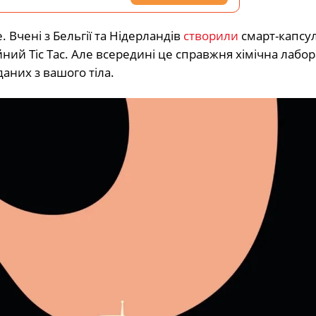
 Вчені з Бельгії та Нідерландів
створили
смарт-капсул
айний Tic Tac. Але всередині це справжня хімічна лабор
даних з вашого тіла.