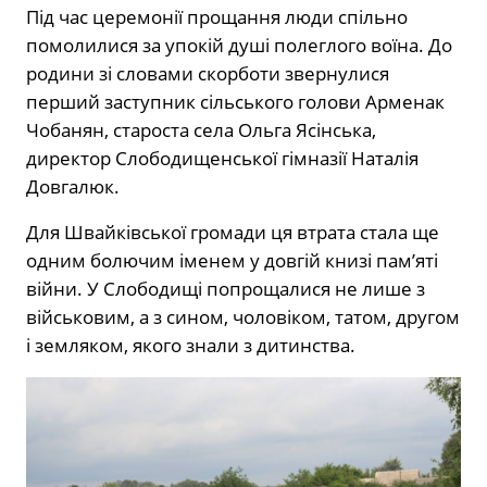
Під час церемонії прощання люди спільно
помолилися за упокій душі полеглого воїна. До
родини зі словами скорботи звернулися
перший заступник сільського голови Арменак
Чобанян, староста села Ольга Ясінська,
директор Слободищенської гімназії Наталія
Довгалюк.
Для Швайківської громади ця втрата стала ще
одним болючим іменем у довгій книзі пам’яті
війни. У Слободищі попрощалися не лише з
військовим, а з сином, чоловіком, татом, другом
і земляком, якого знали з дитинства.