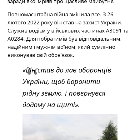
заради якої мріяв про щасливе майбутнє.
Повномасштабна війна змінила все. З 26
лютого 2022 року він став на захист України.
Служив водієм у військових частинах А3091 та
А0284. Для побратимів був відповідальним,
надійним і мужнім воїном, який сумлінно
виконував свій обов’язок.
«Він став до лав оборонців
України, щоб боронити
рідну землю, і повернувся
додому на щиті».