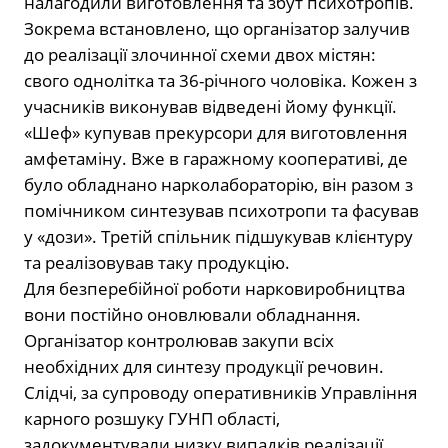
налагодили виготовлення та збут психотропів.
Зокрема встановлено, що організатор залучив
до реалізації злочинної схеми двох містян:
свого однолітка та 36-річного чоловіка. Кожен з
учасників виконував відведені йому функції.
«Шеф» купував прекурсори для виготовлення
амфетаміну. Вже в гаражному кооперативі, де
було обладнано нарколабораторію, він разом з
помічником синтезував психотропи та фасував
у «дози». Третій спільник підшукував клієнтуру
та реалізовував таку продукцію.
Для безперебійної роботи нарковиробництва
вони постійно оновлювали обладнання.
Організатор контролював закупи всіх
необхідних для синтезу продукції речовин.
Слідчі, за супроводу оперативників Управління
карного розшуку ГУНП області,
задокументували низку випадків реалізації