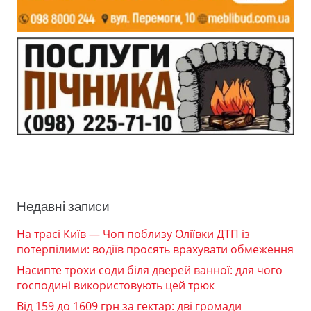
Недавні записи
На трасі Київ — Чоп поблизу Оліївки ДТП із
потерпілими: водіїв просять врахувати обмеження
Насипте трохи соди біля дверей ванної: для чого
господині використовують цей трюк
Від 159 до 1609 грн за гектар: дві громади