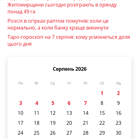
Житомирщини сьогодні розіграють в оренду
понад 49 га
Розсіл в огірках раптом помутнів: коли це
нормально, а коли банку краще викинути
Таро-гороскоп на 7 серпня: кому усміхнеться доля
цього дня
Серпень 2026
Пн
Вт
Ср
Чт
Пт
Сб
Нд
1
2
3
4
5
6
7
8
9
10
11
12
13
14
15
16
17
18
19
20
21
22
23
24
25
26
27
28
29
30