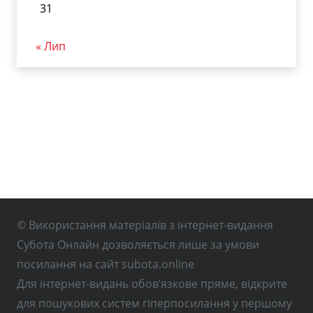
31
« Лип
© Використання матеріалів з інтернет-видання
Субота Онлайн дозволяється лише за умови
посилання на сайт subota.online
Для інтернет-видань обов’язкове пряме, відкрите
для пошукових систем гіперпосилання у першому