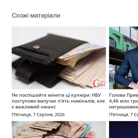
Схожі матеріали
Не поспішайте міняти ці купюри: НБУ
Голова Прив
поступово вилучає п’ять номіналів, але
4,46 млн грн
є важливий нюанс
негрошових
П’ятниця, 7 Серпня, 2026
П’ятниця, 7 С