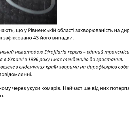
ають, що у Рівненській області захворюваність на ди
і зафіксовано 43 його випадки.
ений нематодою Dirofilaria repens – єдиний трансміс
в Україні з 1996 року і має тенденцію до зростання.
езене з ендемічних країн хворими на дирофіляріоз собак
повідомленні.
ному через укуси комарів. Найчастіше від них потерп
о.