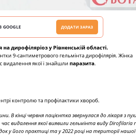
В GOOGLE
ДОДАТИ ЗАРАЗ
на дирофіляріоз у Рівненській області.
ієнтки 9-сантиметрового гельмінта дирофілярія. Жінка
ас видалення якої і знайшли
паразита
.
нтрі контролю та профілактики хвороб.
ни. В кінці червня пацієнтка звернулася до лікаря з пу
ас видалення якої виявили гельмінта виду Dirofilaria r
док у його практиці та у 2022 році на території нашої