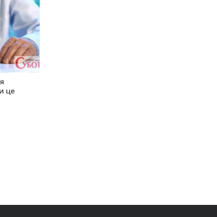
ся
и це