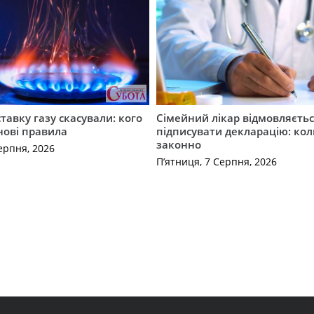
ставку газу скасували: кого
Сімейний лікар відмовляєть
нові правила
підписувати декларацію: кол
законно
ерпня, 2026
П’ятниця, 7 Серпня, 2026