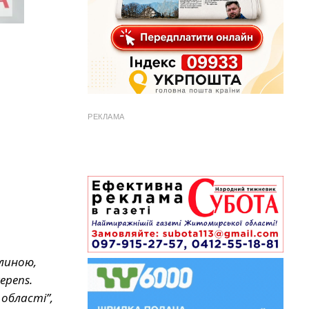
РЕКЛАМА
хлиною,
epens.
 області”,