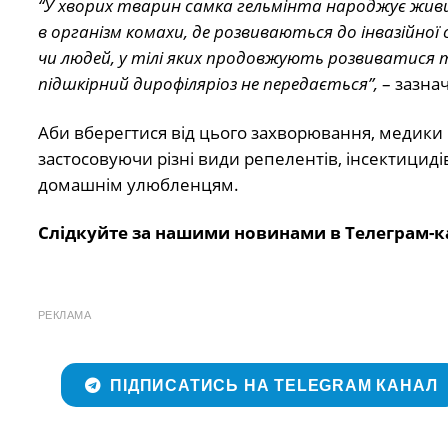
“У хворих тварин самка гельмінта народжує живих
в організм комахи, де розвиваються до інвазійної
чи людей, у тілі яких продовжують розвиватися 
підшкірний дирофіляріоз не передається”,
– зазнач
Аби вберегтися від цього захворювання, медики р
застосовуючи різні види репелентів, інсектициді
домашнім улюбленцям.
Слідкуйте за нашими новинами в Телеграм-к
РЕКЛАМА
ПІДПИСАТИСЬ НА TELEGRAM КАНАЛ