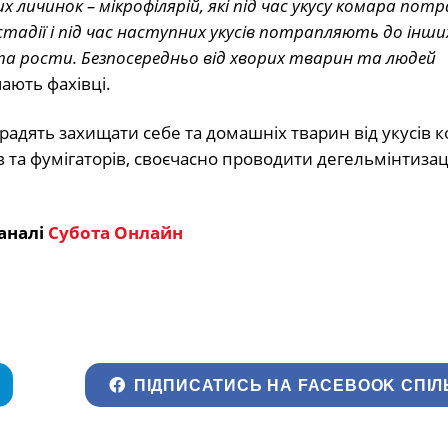
 личинок – мікрофілярій, які під час укусу комара по
 стадії і під час наступних укусів потрапляють до інш
та рости. Безпосередньо від хворих тварин та людей
ають фахівці.
адять захищати себе та домашніх тварин від укусів к
в та фумігаторів, своєчасно проводити дегельмінтиза
аналі
Субота Онлайн
ПІДПИСАТИСЬ НА FACEBOOK СПІЛ