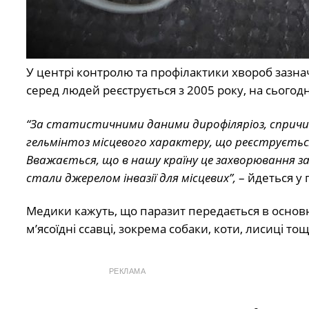
У центрі контролю та профілактики хвороб зазнач
серед людей реєструється з 2005 року, на сьогодн
“За статистичними даними дирофіляріоз, спричин
гельмінтоз місцевого характеру, що реєструється 
Вважається, що в нашу країну це захворювання зав
стали джерелом інвазії для місцевих”,
– йдеться у 
Медики кажуть, що паразит передається в основ
м’ясоїдні ссавці, зокрема собаки, коти, лисиці тощ
РЕКЛАМА