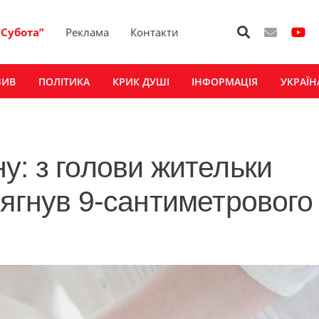
“Субота”
Реклама
Контакти
ЗИВ
ПОЛІТИКА
КРИК ДУШІ
ІНФОРМАЦІЯ
УКРАЇН
у: з голови жительки
тягнув 9-сантиметрового