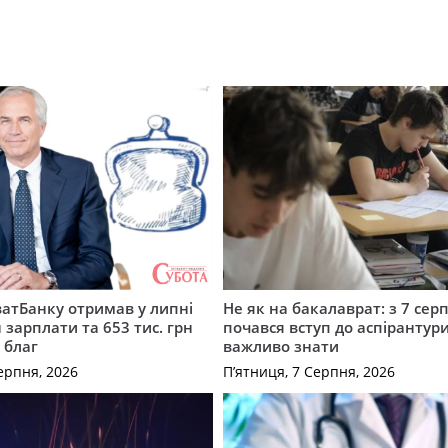
атБанку отримав у липні
Не як на бакалаврат: з 7 сер
 зарплати та 653 тис. грн
почався вступ до аспірантур
 благ
важливо знати
ерпня, 2026
П’ятниця, 7 Серпня, 2026