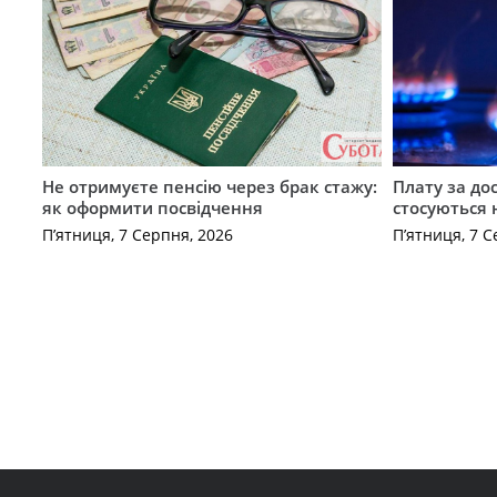
Не отримуєте пенсію через брак стажу:
Плату за до
як оформити посвідчення
стосуються 
П’ятниця, 7 Серпня, 2026
П’ятниця, 7 С