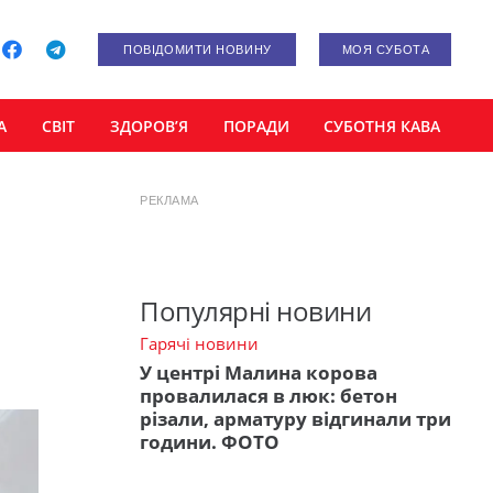
ПОВІДОМИТИ НОВИНУ
МОЯ СУБОТА
А
СВІТ
ЗДОРОВ’Я
ПОРАДИ
СУБОТНЯ КАВА
РЕКЛАМА
Популярні новини
Гарячі новини
У центрі Малина корова
провалилася в люк: бетон
різали, арматуру відгинали три
години. ФОТО