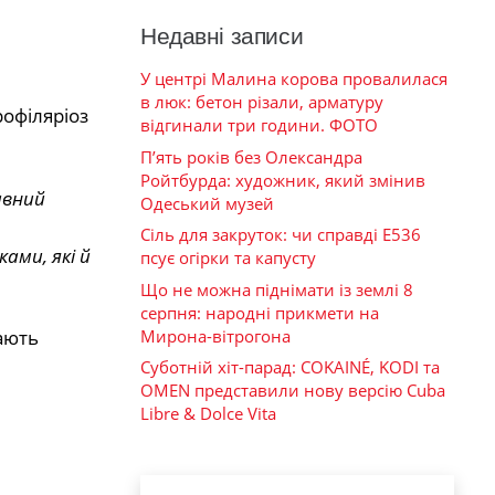
Недавні записи
У центрі Малина корова провалилася
в люк: бетон різали, арматуру
рофіляріоз
відгинали три години. ФОТО
П’ять років без Олександра
Ройтбурда: художник, який змінив
ивний
Одеський музей
Сіль для закруток: чи справді Е536
ами, які й
псує огірки та капусту
Що не можна піднімати із землі 8
серпня: народні прикмети на
Мирона-вітрогона
ають
Суботній хіт-парад: COKAINÉ, KODI та
OMEN представили нову версію Cuba
Libre & Dolce Vita