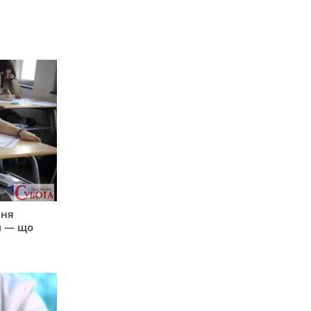
пня
и — що