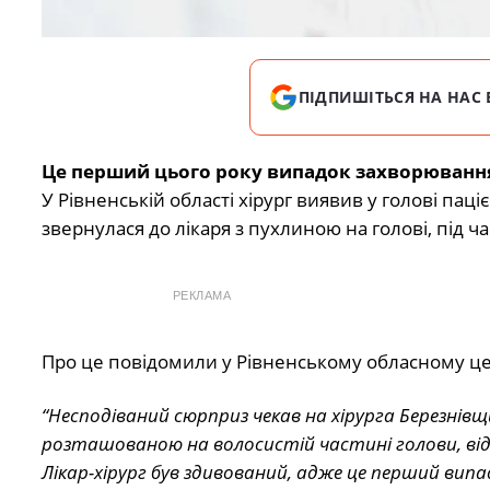
ПІДПИШІТЬСЯ НА НАС 
Це перший цього року випадок захворювання 
У Рівненській області хірург виявив у голові пац
звернулася до лікаря з пухлиною на голові, під ч
РЕКЛАМА
Про це повідомили у Рівненському обласному це
“Несподіваний сюрприз чекав на хірурга Березнівщи
розташованою на волосистій частині голови, від ч
Лікар-хірург був здивований, адже це перший випа