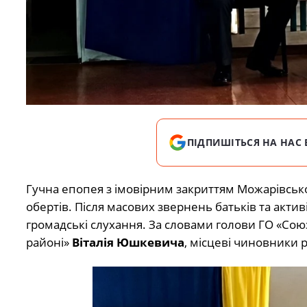
ПІДПИШІТЬСЯ НА НАС 
Гучна епопея з імовірним закриттям Можарівськ
обертів. Після масових звернень батьків та активі
громадські слухання. За словами голови ГО «Сою
районі»
Віталія Юшкевича
, місцеві чиновники 