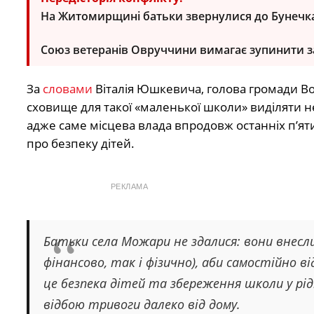
На Житомирщині батьки звернулися до Бунечка
Союз ветеранів Овруччини вимагає зупинити 
За
словами
Віталія Юшкевича, голова громади В
сховище для такої «маленької школи» виділяти н
адже саме місцева влада впродовж останніх п’ят
про безпеку дітей.
РЕКЛАМА
Батьки села Можари не здалися: вони внесли
фінансово, так і фізично), аби самостійно
це безпека дітей та збереження школи у рід
відбою тривоги далеко від дому.