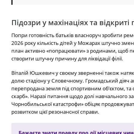
Підозри у махінаціях та відкриті
Попри готовність батьків власноруч зробити рем
2026 року кількість дітей у Можарах штучно змен
план активно «попрацювати» з родинами, щоб пе
створити штучну причину для ліквідації філії.
Віталій Юшкевич у своєму зверненні також натя
долю стадіону у Словечному. Громадський діяч а
перепродана земля під спортивним об’єктом, та
скарб». Наразі питання щодо долі навчального за
Чорнобильської катастрофи» обіцяє продовжувати
розвитком цієї резонансної справи.
Бажаєте знати правду про дії місцевих чи