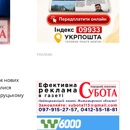
РЕКЛАМА
ає нових
улися
Овруцькому