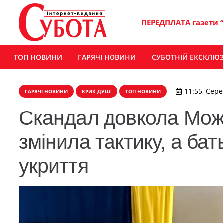
ПЕРЕДПЛАТА газети 
ТОП НОВИНИ
ГАРЯЧІ НОВИНИ
СУБОТНІЙ ЕКСКЛЮ
11:55, Сере
ГАРЯЧІ НОВИНИ
КРИК ДУШІ
ТОП НОВИНИ
Скандал довкола Можа
змінила тактику, а бат
укриття