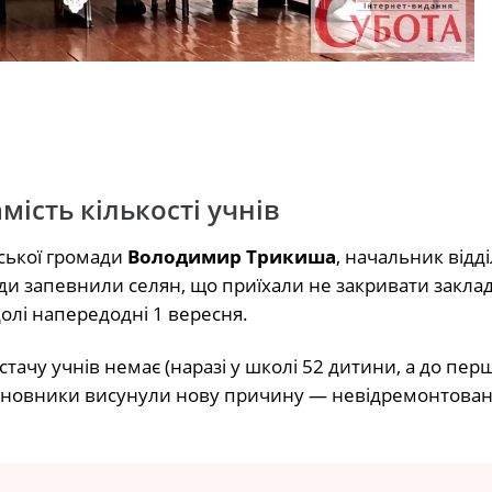
мість кількості учнів
ської громади
Володимир Трикиша
, начальник відді
ди запевнили селян, що приїхали не закривати заклад
олі напередодні 1 вересня.
стачу учнів немає (наразі у школі 52 дитини, а до пер
, чиновники висунули нову причину — невідремонтова