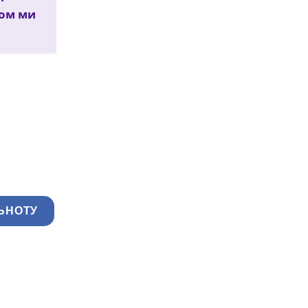
зом ми
ЬНОТУ