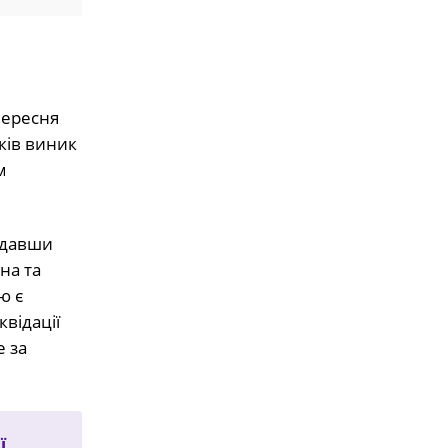
вересня
ків виник
м
адавши
на та
ю є
відації
 за
ї