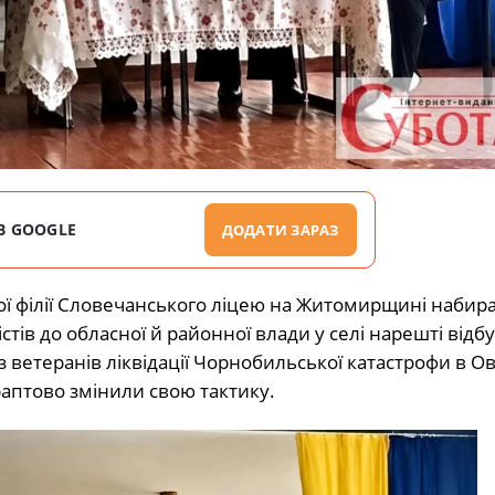
В GOOGLE
ДОДАТИ ЗАРАЗ
ої філії Словечанського ліцею на Житомирщині набир
стів до обласної й районної влади у селі нарешті відб
з ветеранів ліквідації Чорнобильської катастрофи в 
раптово змінили свою тактику.