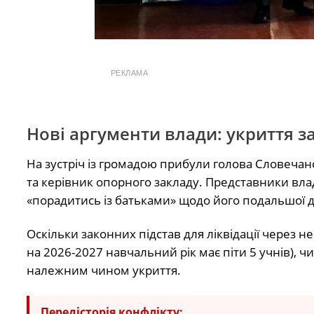
РЕКЛАМА
Нові аргументи влади: укриття за
На зустріч із громадою прибули голова Словечан
та керівник опорного закладу. Представники вла
«порадитись із батьками» щодо його подальшої д
Оскільки законних підстав для ліквідації через не
на 2026-2027 навчальний рік має піти 5 учнів)
належним чином укриття.
Передісторія конфлікту: