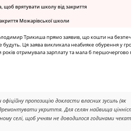
, щоб врятувати школу від закриття
закриття Можарівської школи
олодимир Трикиша прямо заявив, що кошти на безпе
е будуть. Ця заява викликала неабияке обурення у гр
и років отримувала зарплату та мала б першочергово
 офіційну пропозицію докласти власних зусиль (як
 відремонтувати укриття. Для селян найвища цінні
ному селі, щоб учням не доводилося годинами чека