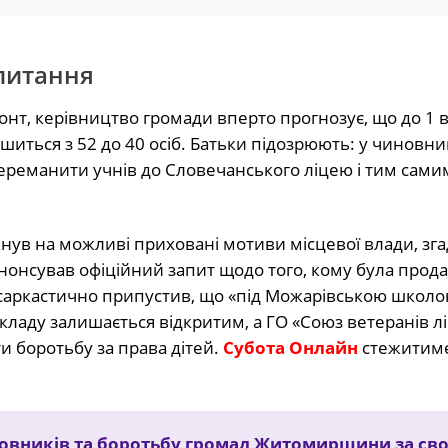
 питання
онт, керівництво громади вперто прогнозує, що до 1 
шиться з 52 до 40 осіб. Батьки підозрюють: у чиновни
реманити учнів до Словечанського ліцею і тим сами
кнув на можливі приховані мотиви місцевої влади, зг
нонсував офіційний запит щодо того, кому була прода
 саркастично припустив, що «під Можарівською школо
кладу залишається відкритим, а ГО «Союз ветеранів лік
 боротьбу за права дітей.
Субота Онлайн
стежитиме
новників та боротьбу громад Житомирщини за сво