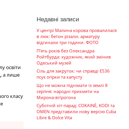
Недавні записи
У центрі Малина корова провалилася
в люк: бетон різали, арматуру
відгинали три години. ФОТО
П’ять років без Олександра
Ройтбурда: художник, який змінив
Одеський музей
лу освіти
Сіль для закруток: чи справді Е536
, а лише
псує огірки та капусту
Що не можна піднімати із землі 8
серпня: народні прикмети на
шого класу
Мирона-вітрогона
не
Суботній хіт-парад: COKAINÉ, KODI та
OMEN представили нову версію Cuba
Libre & Dolce Vita