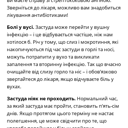
ви маєте справу зі стрептококовою ангіною.
Зверніться до лікаря, можливо вам знадобиться
лікування антибіотиками!
Болі у вусі.
Застуда може перейти у вушну
інфекцію – і це відбувається частіше, ніж нам
хотілося б. Річ у тому, що слиз і мокротиння, які
накопичуються під час застуди в горлі та носі,
можуть потрапити у вухо та викликати
запалення та вторинну інфекцію. Так що вчасно
очищайте від слизу горло та ніс – і обов’язково
звертайтеся до лікаря, якщо відчуваєте біль у
вухах.
Застуда ніяк не проходить.
Нормальний час,
за який застуда має пройти, становить п’ять-сім
днів. Якщо протягом цього терміну не настає
полегшення, це може свідчити про те, що