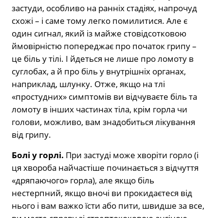
застуди, особливо на ранніх стадіях, напрочуд
схожі – і саме тому легко помилитися. Але є
один сигнал, який із майже стовідсотковою
ймовірністю попереджає про початок грипу –
це біль у тілі. І йдеться не лише про ломоту в
суглобах, а й про біль у внутрішніх органах,
наприклад, шлунку. Отже, якщо на тлі
«простудних» симптомів ви відчуваєте біль та
ломоту в інших частинах тіла, крім горла чи
голови, можливо, вам знадобиться лікування
від грипу.
Болі у горлі.
При застуді може хворіти горло (і
ця хвороба найчастіше починається з відчуття
«дряпаючого» горла), але якщо біль
нестерпний, якщо вночі ви прокидаєтеся від
нього і вам важко їсти або пити, швидше за все,