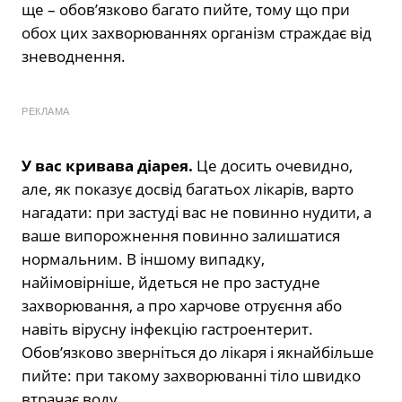
ще – обов’язково багато пийте, тому що при
обох цих захворюваннях організм страждає від
зневоднення.
РЕКЛАМА
У вас кривава діарея.
Це досить очевидно,
але, як показує досвід багатьох лікарів, варто
нагадати: при застуді вас не повинно нудити, а
ваше випорожнення повинно залишатися
нормальним. В іншому випадку,
найімовірніше, йдеться не про застудне
захворювання, а про харчове отруєння або
навіть вірусну інфекцію гастроентерит.
Обов’язково зверніться до лікаря і якнайбільше
пийте: при такому захворюванні тіло швидко
втрачає воду.