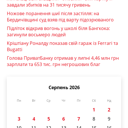
завдали збитків на 31 тисячу гривень
Ножове поранення шиї після застілля: на
Бердичівщині суд взяв під варту підозрюваного
Підліток відкрив вогонь у школі біля Бангкока:
загинули восьмеро людей
Кріштіану Роналду показав свій гараж із Ferrari та
Bugatti
Голова ПриватБанку отримав у липні 4,46 млн грн
зарплати та 653 тис. грн негрошових благ
Серпень 2026
Пн
Вт
Ср
Чт
Пт
Сб
Нд
1
2
3
4
5
6
7
8
9
10
11
12
13
14
15
16