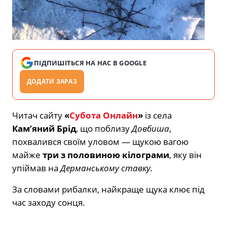
ПІДПИШІТЬСЯ НА НАС В GOOGLE
ДОДАТИ ЗАРАЗ
Читач сайту
«
Субота Онлайн
»
із села
Кам’яний Брід
, що поблизу
Довбиша
,
похвалився своїм уловом — щукою вагою
майже
три з половиною кілограми
, яку він
упіймав на
Дерманському ставку.
За словами рибалки, найкраще щука клює під
час заходу сонця.